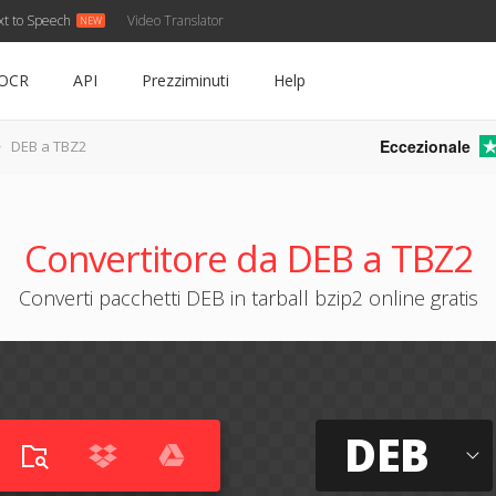
xt to Speech
Video Translator
OCR
API
Prezziminuti
Help
Eccezionale
DEB a TBZ2
Convertitore da DEB a TBZ2
Converti pacchetti DEB in tarball bzip2 online gratis
DEB