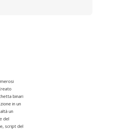
umerosi
 Creato
hetta binari
azione in un
altà un
e del
, script del