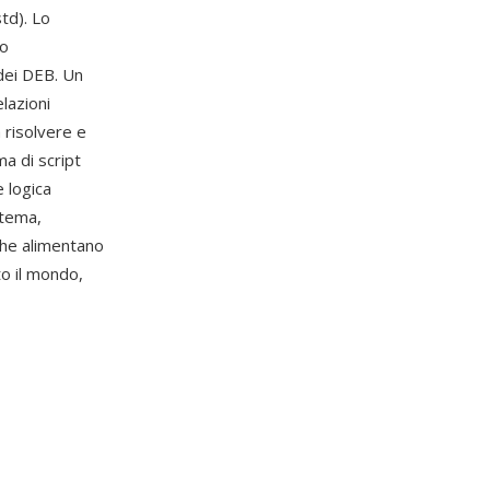
std). Lo
no
 dei DEB. Un
lazioni
 risolvere e
a di script
 logica
stema,
he alimentano
to il mondo,