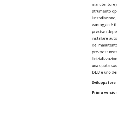
manutentore) e
strumento dpk
l'installazion
vantaggio è il
precise (depe
installare aut
del manutento
pre/post insta
l'inizializzaz
una quota sos
DEB è uno dei
Sviluppatore
Prima versio