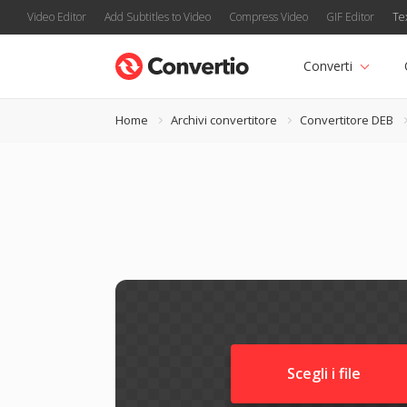
Video Editor
Add Subtitles to Video
Compress Video
GIF Editor
Te
Converti
Home
Archivi convertitore
Convertitore DEB
Scegli i file