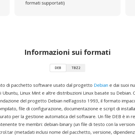
formati supportati)
Informazioni sui formati
DEB
TBZ2
ato di pacchetto software usato dal progetto
Debian
e dai suoi n
usi Ubuntu, Linux Mint e altre distribuzioni Linux basate su Debian.
fondazione del progetto Debian nell'agosto 1993, il formato impacc
mpilato, file di configurazione, documentazione e script di install
turato per la gestione automatica del software. Un file DEB è in re
ntenente tre membri: debian-binary (un file di testo con la version
rol.tar (metadati inclusi nome del pacchetto, versione, dipendenze