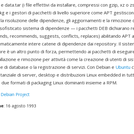
 data.tar (i file effettivi da installare, compressi con gzip, xz o z
g e i gestori di pacchetti di livello superiore come APT gestisco
e, la risoluzione delle dipendenze, gli aggiornamenti e la rimozione
 sofisticato sistema di dipendenze — i pacchetti DEB dichiarano re
nds, recommends, suggests, conflicts, replaces) abilitando APT a
omaticamente intere catene di dipendenze dai repository. Il sistem
re è un altro punto di forza, permettendo ai pacchetti di eseguire
llazione e rimozione per attività come la creazione di utenti di si
ione di database o la registrazione di servizi. Con Debian e
Ubuntu
c
tanziale di server, desktop e distribuzioni Linux embedded in tut
 due formati di packaging Linux dominanti insieme a RPM.
:
Debian Project
ne
: 16 agosto 1993