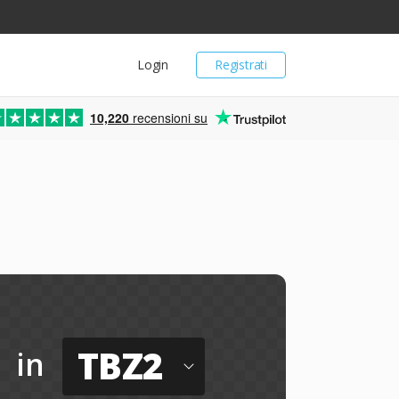
Login
Registrati
10,220
recensioni su
TBZ2
in