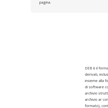
pagina.
DEB è il form
derivati, incl
insieme alla 
di software co
archivio strut
archivio ar co
formato), cont