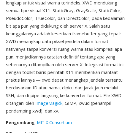
lengkap untuk visual warna terindeks. XWD mendukung
semua tipe visual X11: StaticGray, GrayScale, StaticColor,
PseudoColor, TrueColor, dan DirectColor, pada kedalaman
bit apa pun yang didukung oleh server X. Salah satu
keunggulannya adalah kesetiaan framebuffer yang tepat:
XWD menangkap data piksel jendela dalam format
nativenya tanpa konversi ruang warna atau kompresi apa
pun, menjadikannya catatan definitif tentang apa yang
sebenarnya ditampilkan oleh server X. Integrasi format ini
dengan toolkit baris perintah X11 memberikan manfaat
praktis lainnya — xwd dapat menangkap jendela tertentu
berdasarkan ID atau nama, dipicu dari jarak jauh melalui
SSH, dan di-pipe langsung ke konverter format. File XWD
ditangani oleh
ImageMagick
, GIMP, xwud (penampil
pendamping xwd), dan xv.
Pengembang
:
MIT X Consortium