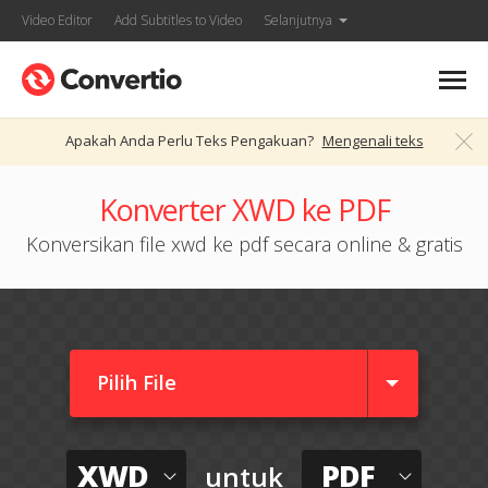
Video Editor
Add Subtitles to Video
Selanjutnya
Apakah Anda Perlu Teks Pengakuan?
Mengenali teks
Konverter XWD ke PDF
Konversikan file xwd ke pdf secara online & gratis
Pilih File
XWD
PDF
untuk