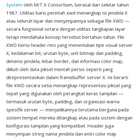
System
oleh MIT X Consortium, berasal dari sekitar tahun
1987. Utilitas baris perintah xwd menangkap isi jendela X
atau seluruh layar dan menyimpannya sebagai file XWD —
secara fungsional setara dengan utilitas tangkapan layar
tetapi mendahului konsep tersebut bertahun-tahun. File
XWD berisi header rinci yang menentukan tipe visual server
X, kedalaman bit, urutan byte, unit bitmap dan padding,
dimensi jendela, lebar border, dan informasi color map,
diikuti oleh data piksel mentah persis seperti yang
direpresentasikan dalam framebuffer server X. Ini berarti
file XWD secara setia menangkap representasi piksel yang
tepat yang digunakan oleh perangkat keras tampilan —
termasuk urutan byte, padding, dan organisasi warna
spesifik server — menjadikannya terutama berguna pada
sistem tempat mereka ditangkap atau pada sistem dengan
konfigurasi tampilan yang kompatibel. Header juga
menyimpan string nama jendela dan entri color map