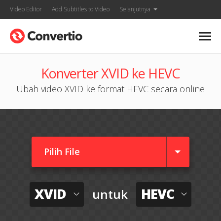
Video Editor
Add Subtitles to Video
Selanjutnya
Konverter XVID ke HEVC
Ubah video XVID ke format HEVC secara online
Pilih File
XVID
HEVC
untuk