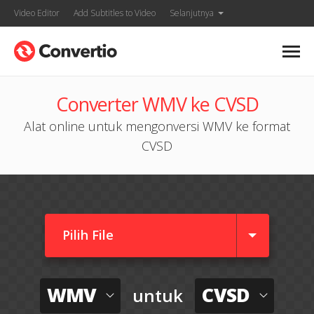
Video Editor
Add Subtitles to Video
Selanjutnya
Converter WMV ke CVSD
Alat online untuk mengonversi WMV ke format
CVSD
Pilih File
WMV
CVSD
untuk