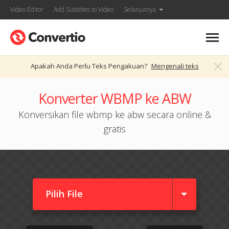
Video Editor
Add Subtitles to Video
Selanjutnya
Apakah Anda Perlu Teks Pengakuan?
Mengenali teks
Konverter WBMP ke ABW
Konversikan file wbmp ke abw secara online &
gratis
Pilih File