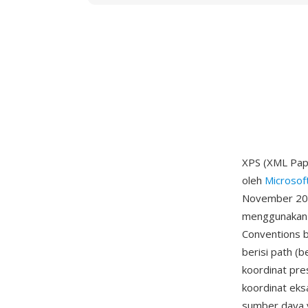
XPS (XML Pape
oleh
Microsof
November 2006
menggunakan 
Conventions b
berisi path (b
koordinat pr
koordinat eks
sumber daya y