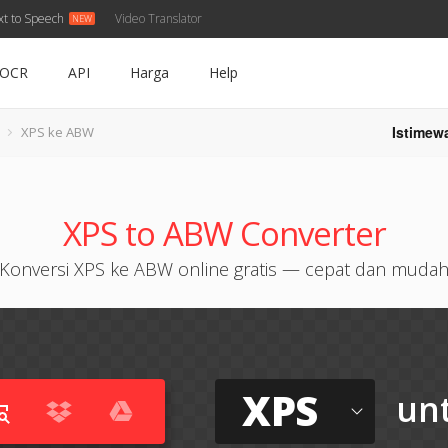
xt to Speech
Video Translator
OCR
API
Harga
Help
Istimew
XPS ke ABW
XPS to ABW Converter
Konversi XPS ke ABW online gratis — cepat dan muda
XPS
un