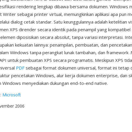
pesifikasi rendering lengkap dibawa bersama dokumen. Windows 
Writer sebagai printer virtual, memungkinkan aplikasi apa pun m
alui dialog cetak standar. Satu keunggulannya adalah ketelitian v
men XPS dirender secara identik pada penampil yang kompatibel
elemen diposisikan secara absolut, tanpa variasi interpretasi. Int
pakan kekuatan lainnya: penampilan, pembuatan, dan pencetaka
 dalam Windows tanpa perangkat lunak tambahan, dan framework 
API untuk pembuatan XPS secara programatis. Meskipun XPS tid
niversal
PDF
sebagai format dokumen universal, format ini tetap 
ruktur pencetakan Windows, alur kerja dokumen enterprise, dan sk
m Windows menyediakan dukungan end-to-end native.
g
:
Microsoft
ovember 2006