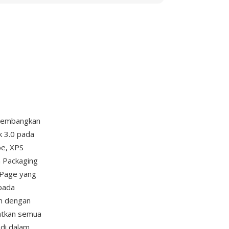
ikembangkan
k 3.0 pada
be, XPS
 Packaging
dPage yang
 pada
an dengan
matkan semua
 di dalam