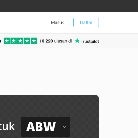
Masuk
Daftar
a
10,220
ulasan di
h
ABW
tuk