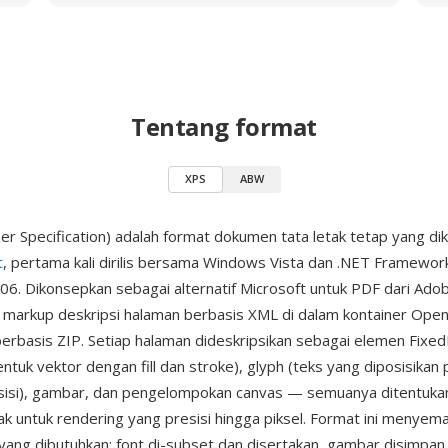
Tentang format
XPS
ABW
r Specification) adalah format dokumen tata letak tetap yang d
t
, pertama kali dirilis bersama Windows Vista dan .NET Framewor
. Dikonsepkan sebagai alternatif Microsoft untuk PDF dari Ado
markup deskripsi halaman berbasis XML di dalam kontainer Open
erbasis ZIP. Setiap halaman dideskripsikan sebagai elemen Fixe
entuk vektor dengan fill dan stroke), glyph (teks yang diposisikan
esisi), gambar, dan pengelompokan canvas — semuanya ditentuk
ak untuk rendering yang presisi hingga piksel. Format ini menye
ang dibutuhkan: font di-subset dan disertakan, gambar disimpan