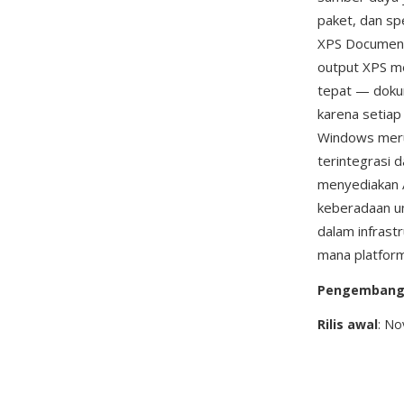
paket, dan s
XPS Document 
output XPS mel
tepat — doku
karena setiap 
Windows meru
terintegrasi
menyediakan 
keberadaan u
dalam infrast
mana platfor
Pengemban
Rilis awal
: N