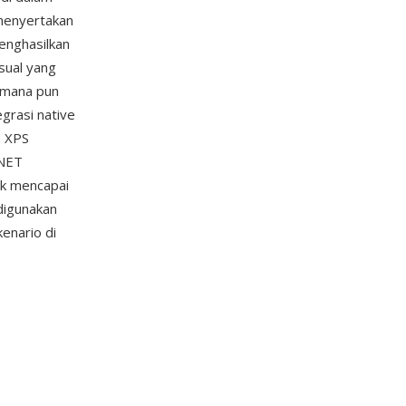
menyertakan
enghasilkan
isual yang
 mana pun
egrasi native
n XPS
.NET
ak mencapai
digunakan
enario di