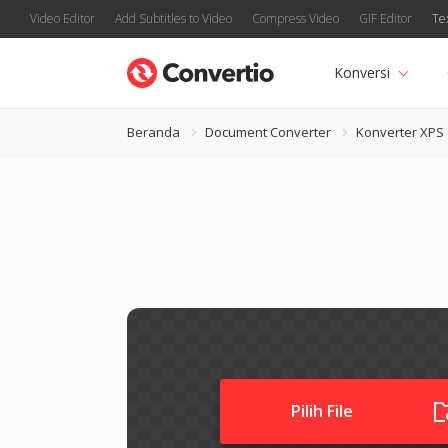
Video Editor
Add Subtitles to Video
Compress Video
GIF Editor
Te
Konversi
Beranda
Document Converter
Konverter XPS
Pilih File