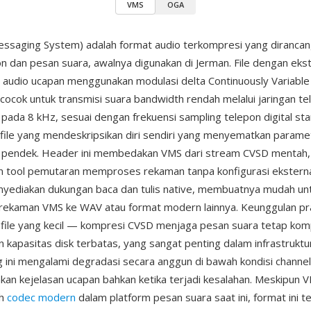
VMS
OGA
ssaging System) adalah format audio terkompresi yang dirancan
pon dan pesan suara, awalnya digunakan di Jerman. File dengan eks
udio ucapan menggunakan modulasi delta Continuously Variable 
ocok untuk transmisi suara bandwidth rendah melalui jaringan te
i pada 8 kHz, sesuai dengan frekuensi sampling telepon digital st
file yang mendeskripsikan diri sendiri yang menyematkan parame
 pendek. Header ini membedakan VMS dari stream CVSD mentah,
 tool pemutaran memproses rekaman tanpa konfigurasi eksternal
yediakan dukungan baca dan tulis native, membuatnya mudah un
rekaman VMS ke WAV atau format modern lainnya. Keunggulan pr
 file yang kecil — kompresi CVSD menjaga pesan suara tetap kom
 kapasitas disk terbatas, yang sangat penting dalam infrastruktu
g ini mengalami degradasi secara anggun di bawah kondisi channel
n kejelasan ucapan bahkan ketika terjadi kesalahan. Meskipun V
eh
codec modern
dalam platform pesan suara saat ini, format ini t