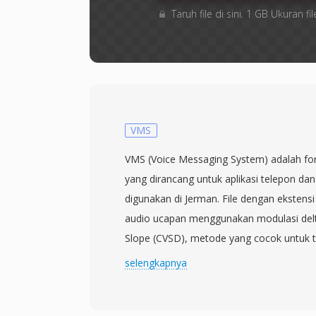
Taruh file di sini. 1 GB Ukuran
VMS
VMS (Voice Messaging System) adalah fo
yang dirancang untuk aplikasi telepon da
digunakan di Jerman. File dengan eksten
audio ucapan menggunakan modulasi delt
Slope (CVSD), metode yang cocok untuk t
bandwidth rendah melalui jaringan telepon
selengkapnya
pada 8 kHz, sesuai dengan frekuensi sampl
standar, dan menghasilkan file yang mende