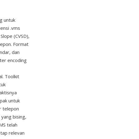
g untuk
tensi .vms
Slope (CVSD),
lepon. Format
andar, dan
ter encoding
. Toolkit
tuk
aktisnya
pak untuk
r telepon
 yang bising,
MS telah
etap relevan