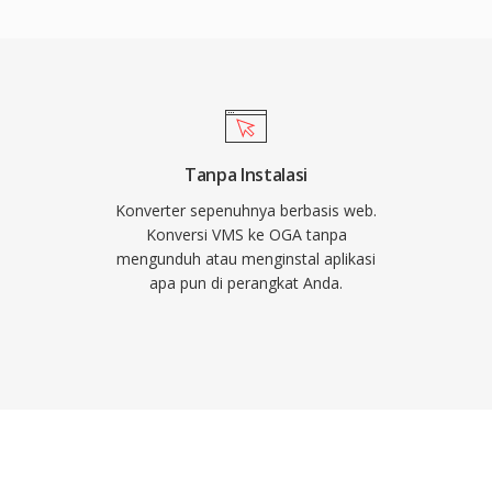
tu muat yang lebih
 rendah. Karena
enuhnya open-source dan
tas lisensi paten yang
t ini mendukung
 artis, album, dan
Tanpa Instalasi
utar secara native di
Konverter sepenuhnya berbasis web.
, dan sebagian besar
Konversi VMS ke OGA tanpa
mengunduh atau menginstal aplikasi
ilihan praktis untuk
apa pun di perangkat Anda.
sipan.