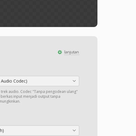
lanjutan
 Audio Codec)
trek audio. Codec "Tanpa pengodean ulang"
i berkas input menjadi output tanpa
mungkinkan.
h)