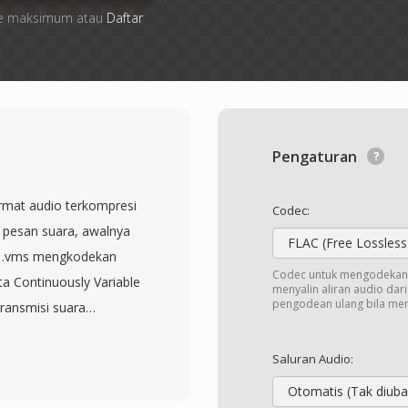
 file maksimum atau
Daftar
Pengaturan
rmat audio terkompresi
Codec:
n pesan suara, awalnya
FLAC (Free Lossless
si .vms mengkodekan
Codec untuk mengodekan 
a Continuously Variable
menyalin aliran audio dar
pengodean ulang bila me
ransmisi suara
. Format ini beroperasi
ing telepon digital
Saluran Audio:
skripsikan diri sendiri
Otomatis (Tak diuba