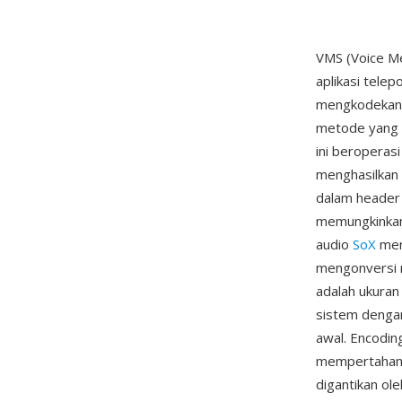
VMS (Voice Me
aplikasi tele
mengkodekan a
metode yang c
ini beroperas
menghasilkan 
dalam header
memungkinkan
audio
SoX
men
mengonversi 
adalah ukuran
sistem dengan
awal. Encodin
mempertahanka
digantikan ol