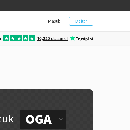
Masuk
Daftar
a
10,220
ulasan di
OGA
tuk