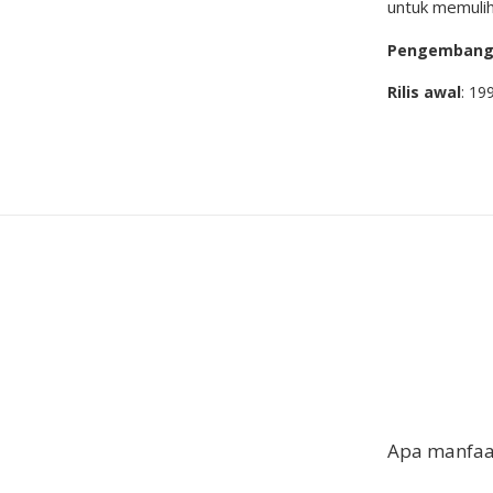
untuk memulih
Pengemban
Rilis awal
: 19
Apa manfaa