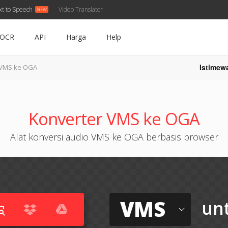
xt to Speech
Video Translator
OCR
API
Harga
Help
Istimew
VMS ke OGA
Konverter VMS ke OGA
Alat konversi audio VMS ke OGA berbasis browser
VMS
un