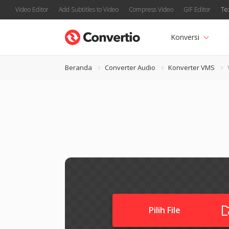
Video Editor
Add Subtitles to Video
Compress Video
GIF Editor
Te
Konversi
Beranda
Converter Audio
Konverter VMS
Pilih File