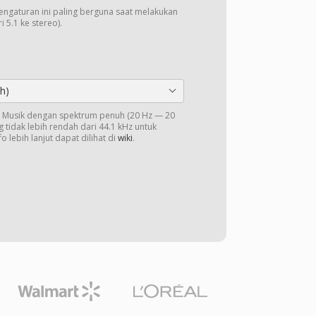
Pengaturan ini paling berguna saat melakukan
 5.1 ke stereo).
h)
o. Musik dengan spektrum penuh (20 Hz — 20
 tidak lebih rendah dari 44.1 kHz untuk
o lebih lanjut dapat dilihat di
wiki
.