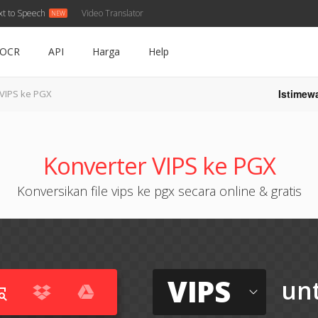
xt to Speech
Video Translator
OCR
API
Harga
Help
Istimew
VIPS ke PGX
Konverter VIPS ke PGX
Konversikan file vips ke pgx secara online & gratis
VIPS
un