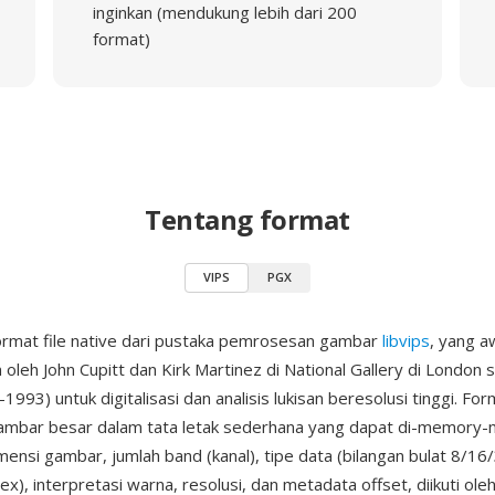
inginkan (mendukung lebih dari 200
format)
Tentang format
VIPS
PGX
ormat file native dari pustaka pemrosesan gambar
libvips
, yang a
oleh John Cupitt dan Kirk Martinez di National Gallery di London
993) untuk digitalisasi dan analisis lukisan beresolusi tinggi. Fo
mbar besar dalam tata letak sederhana yang dapat di-memory-
mensi gambar, jumlah band (kanal), tipe data (bilangan bulat 8/16/3
x), interpretasi warna, resolusi, dan metadata offset, diikuti oleh