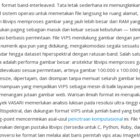
format band-interleaved. Tata letak sederhana ini memungkinka
l sistem operasi untuk memetakan file langsung ke ruang alamat,
 libvips memproses gambar yang jauh lebih besar dari RAM yang
kan paging sebagian masuk dan keluar sesuai kebutuhan — tekni
asi berbasis permintaan. File VIPS mendukung gambar dengan ju
 numerik apa pun yang didukung, mengakomodasi segala sesuatu 
dar hingga dataset hiperspektral dengan ratusan band. Salah sat
a adalah performa gambar besar: arsitektur libvips memproses 
ng dievaluasi sesuai permintaan, artinya gambar 100.000 x 100.000 
resize, dipertajam, dan disimpan tanpa memuat seluruh gambar k
ampuan yang menjadikan VIPS sebagai mesin di balik layanan 
enangani jutaan gambar web. Warisan ilmiah format ini merupak
yek VASARI memerlukan analisis lukisan pada resolusi ultra-tinggi
ltispektral, dan dukungan format VIPS untuk jumlah band yang be
ing-point mencerminkan asal-usul
pencitraan komputasional
ini. File
nakan dengan pustaka libvips (tersedia untuk C, Python, Ruby, dan
nversi ke format lain melalui alat baris perintah vips atau ImageM