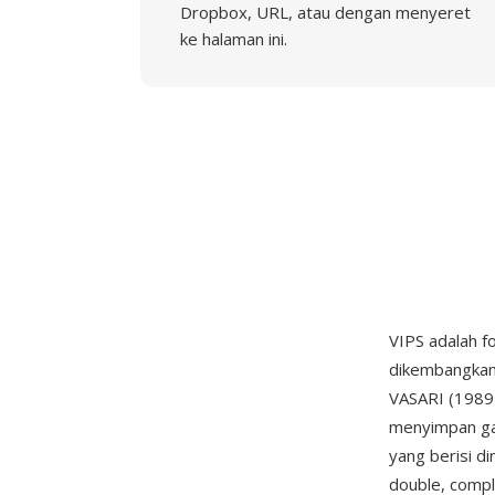
Dropbox, URL, atau dengan menyeret
ke halaman ini.
VIPS adalah f
dikembangkan 
VASARI (1989-1
menyimpan ga
yang berisi di
double, comple