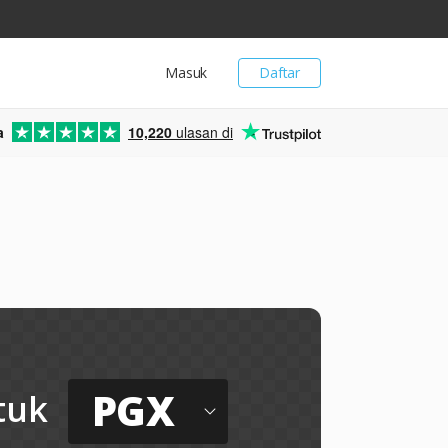
Masuk
Daftar
a
10,220
ulasan di
PGX
tuk