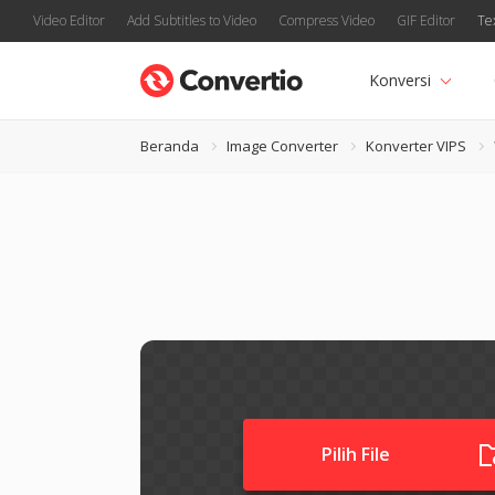
Video Editor
Add Subtitles to Video
Compress Video
GIF Editor
Te
Konversi
Beranda
Image Converter
Konverter VIPS
Pilih File