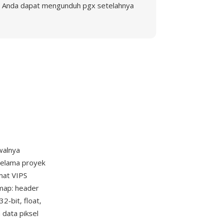
Anda dapat mengunduh pgx setelahnya
walnya
 selama proyek
rmat VIPS
map: header
2-bit, float,
 data piksel