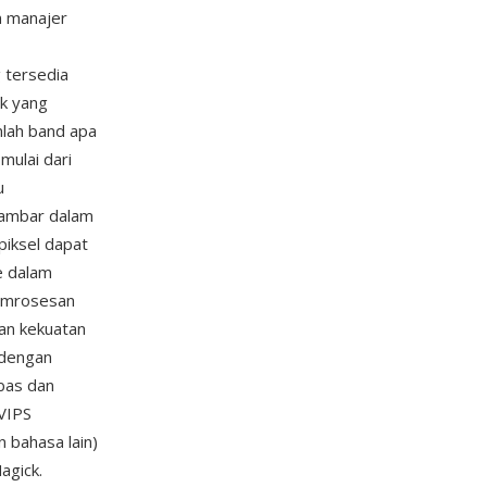
n manajer
 tersedia
k yang
mlah band apa
mulai dari
u
gambar dalam
piksel dapat
e dalam
pemrosesan
an kekuatan
 dengan
bas dan
 VIPS
 bahasa lain)
agick.