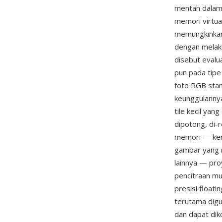
mentah dalam 
memori virtua
memungkinkan
dengan melaku
disebut evalu
pun pada tipe
foto RGB stan
keunggulanny
tile kecil ya
dipotong, di-
memori — kem
gambar yang m
lainnya — pro
pencitraan mu
presisi float
terutama digu
dan dapat diko