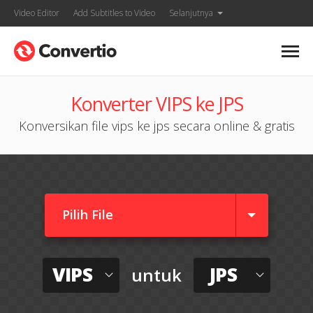
Video Editor
Add Subtitles to Video
Selanjutnya
Konverter VIPS ke JPS
Konversikan file vips ke jps secara online & gratis
Pilih File
VIPS
JPS
untuk