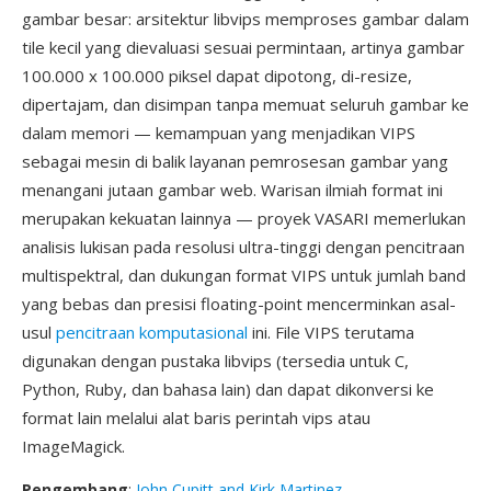
gambar besar: arsitektur libvips memproses gambar dalam
tile kecil yang dievaluasi sesuai permintaan, artinya gambar
100.000 x 100.000 piksel dapat dipotong, di-resize,
dipertajam, dan disimpan tanpa memuat seluruh gambar ke
dalam memori — kemampuan yang menjadikan VIPS
sebagai mesin di balik layanan pemrosesan gambar yang
menangani jutaan gambar web. Warisan ilmiah format ini
merupakan kekuatan lainnya — proyek VASARI memerlukan
analisis lukisan pada resolusi ultra-tinggi dengan pencitraan
multispektral, dan dukungan format VIPS untuk jumlah band
yang bebas dan presisi floating-point mencerminkan asal-
usul
pencitraan komputasional
ini. File VIPS terutama
digunakan dengan pustaka libvips (tersedia untuk C,
Python, Ruby, dan bahasa lain) dan dapat dikonversi ke
format lain melalui alat baris perintah vips atau
ImageMagick.
Pengembang
:
John Cupitt and Kirk Martinez