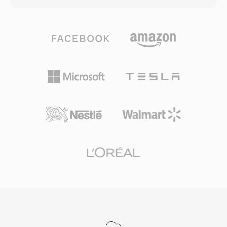
perangkat keras. Meskipun file TXW tidak dapat
lossy. Format ini mengorganisasi konten ke
langsung diputar di sebagian besar perangkat
dalam chunk yang juga dapat membawa
lunak modern, utilitas konversi dan toolkit
metadata seperti marker, definisi instrumen,
audio SoX dapat mengubahnya menjadi format
dan komentar. Teknisi audio profesional di
kontemporer seperti WAV atau AIFF. Bagi
macOS sering mengandalkan AIFF karena
penggemar synthesizer vintage dan kurator
menjamin fidelitas bit-perfect melalui setiap
perpustakaan sampel, TXW tetap menjadi
tahap editing dan mastering. Salah satu
format arsip yang penting.
keunggulan signifikan adalah nol generational
loss: tidak seperti MP3 atau AAC, penyimpanan
berulang tidak pernah menurunkan sinyal.
Kekuatan lainnya adalah integrasi yang mulus
dengan tool profesional Apple, termasuk Logic
Pro dan GarageBand, di mana AIFF berfungsi
sebagai format kerja native. Kontainer ini
mendukung berbagai sample rate dan
kedalaman bit hingga 32-bit, mengakomodasi