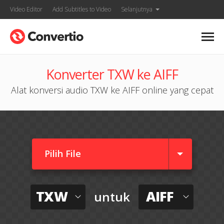
Video Editor
Add Subtitles to Video
Selanjutnya
Konverter TXW ke AIFF
Alat konversi audio TXW ke AIFF online yang cepat
Pilih File
TXW
AIFF
untuk