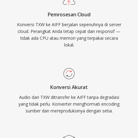
alur kerja resolusi tinggi yang melebihi
Pemrosesan Cloud
spesifikasi kualitas CD. Bagi siapa pun yang
Konversi TXW ke AIFF berjalan sepenuhnya di server
mengutamakan integritas lossless di atas
cloud. Perangkat Anda tetap cepat dan responsif —
efisiensi penyimpanan, AIFF tetap menjadi
tidak ada CPU atau memori yang terpakai secara
pilihan yang dapat diandalkan di seluruh industri
lokal.
rekaman.
Konversi Akurat
Audio dari TXW ditransfer ke AIFF tanpa degradasi
yang tidak perlu. Konverter menghormati encoding
sumber dan mereproduksinya dengan setia.