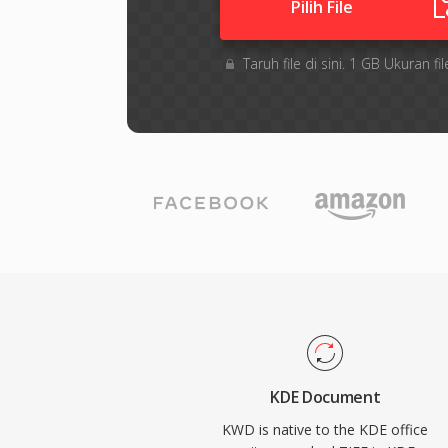
Pilih File
Taruh file di sini. 1 GB Ukuran
KDE Document
KWD is native to the KDE office