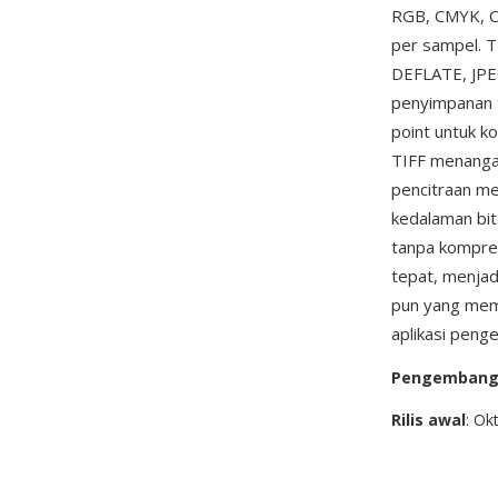
RGB, CMYK, CI
per sampel. 
DEFLATE, JPEG
penyimpanan ti
point untuk k
TIFF menangan
pencitraan med
kedalaman bit 
tanpa kompre
tepat, menjad
pun yang meme
aplikasi peng
Pengemban
Rilis awal
: Ok