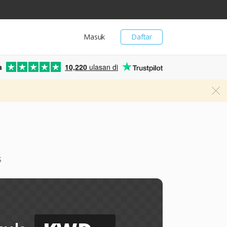
Masuk
Daftar
a
10,220
ulasan di
s