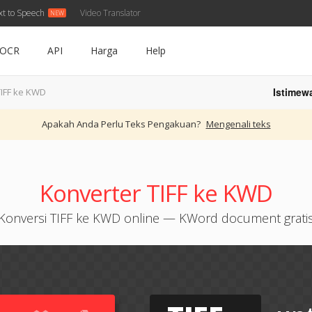
xt to Speech
Video Translator
OCR
API
Harga
Help
Istimew
TIFF ke KWD
Apakah Anda Perlu Teks Pengakuan?
Mengenali teks
Konverter TIFF ke KWD
Konversi TIFF ke KWD online — KWord document grati