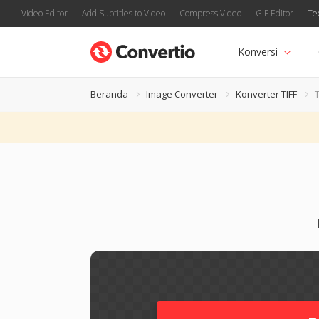
Video Editor
Add Subtitles to Video
Compress Video
GIF Editor
Te
Konversi
Beranda
Image Converter
Konverter TIFF