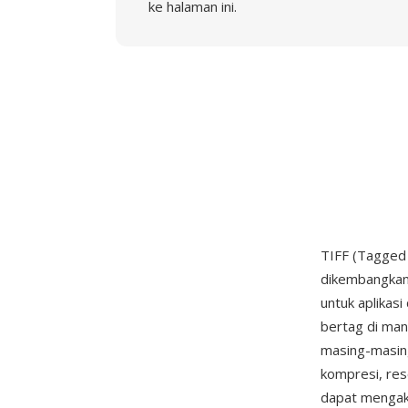
ke halaman ini.
TIFF (Tagged 
dikembangkan
untuk aplikas
bertag di man
masing-masing
kompresi, reso
dapat mengako