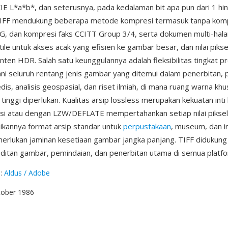
E L*a*b*, dan seterusnya, pada kedalaman bit apa pun dari 1 hin
TIFF mendukung beberapa metode kompresi termasuk tanpa komp
, dan kompresi faks CCITT Group 3/4, serta dokumen multi-hal
le untuk akses acak yang efisien ke gambar besar, dan nilai piksel
onten HDR. Salah satu keunggulannya adalah fleksibilitas tingkat p
i seluruh rentang jenis gambar yang ditemui dalam penerbitan, 
is, analisis geospasial, dan riset ilmiah, di mana ruang warna kh
tinggi diperlukan. Kualitas arsip lossless merupakan kekuatan inti 
si atau dengan LZW/DEFLATE mempertahankan setiap nilai pikse
ikannya format arsip standar untuk
perpustakaan
, museum, dan i
rlukan jaminan kesetiaan gambar jangka panjang. TIFF didukung 
editan gambar, pemindaian, dan penerbitan utama di semua platfo
g
:
Aldus / Adobe
tober 1986