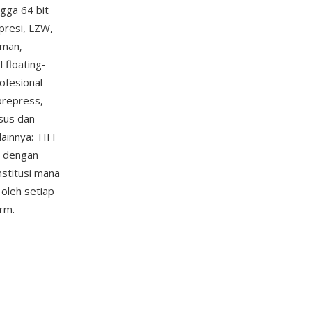
gga 64 bit
resi, LZW,
aman,
 floating-
rofesional —
prepress,
usus dan
lainnya: TIFF
l dengan
nstitusi mana
oleh setiap
rm.