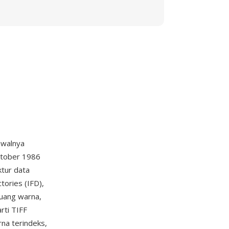
awalnya
ktober 1986
ktur data
tories (IFD),
ruang warna,
rti TIFF
na terindeks,