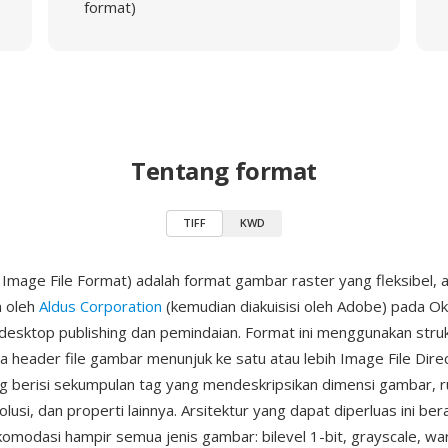
format)
Tentang format
TIFF
KWD
Image File Format) adalah format gambar raster yang fleksibel, 
 oleh
Aldus Corporation
(kemudian diakuisisi oleh Adobe) pada O
i desktop publishing dan pemindaian. Format ini menggunakan stru
a header file gambar menunjuk ke satu atau lebih Image File Direc
 berisi sekumpulan tag yang mendeskripsikan dimensi gambar, 
lusi, dan properti lainnya. Arsitektur yang dapat diperluas ini bera
modasi hampir semua jenis gambar: bilevel 1-bit, grayscale, war