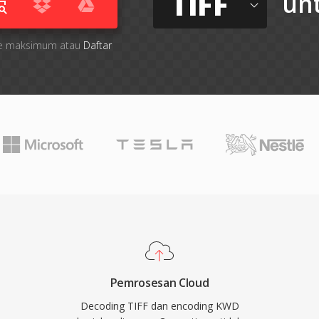
TIFF
un
 file maksimum atau
Daftar
Pemrosesan Cloud
Decoding TIFF dan encoding KWD