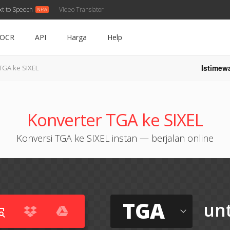
xt to Speech
Video Translator
OCR
API
Harga
Help
Istimew
TGA ke SIXEL
Konverter TGA ke SIXEL
Konversi TGA ke SIXEL instan — berjalan online
TGA
un