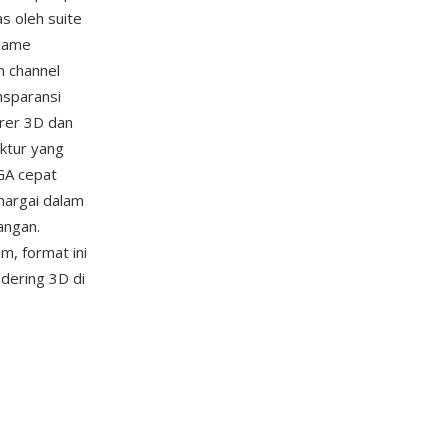
as oleh suite
 game
n channel
nsparansi
erer 3D dan
uktur yang
GA cepat
hargai dalam
angan.
, format ini
dering 3D di