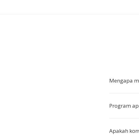
Mengapa me
Program apa
Apakah konv