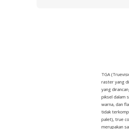
TGA (Truevisi
raster yang d
yang dirancan
piksel dalam 
warna, dan fl
tidak terkomp
palet), true c
merupakan sa