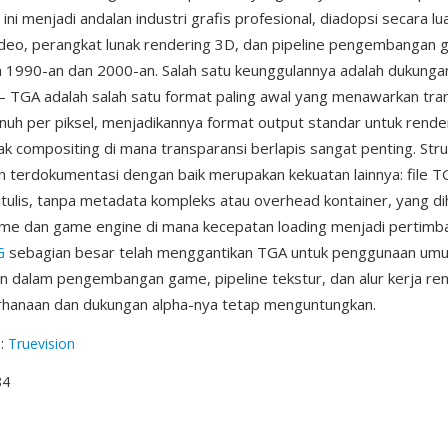
 ini menjadi andalan industri grafis profesional, diadopsi secara lu
deo, perangkat lunak rendering 3D, dan pipeline pengembangan
 1990-an dan 2000-an. Salah satu keunggulannya adalah dukunga
— TGA adalah salah satu format paling awal yang menawarkan tra
enuh per piksel, menjadikannya format output standar untuk rend
ak compositing di mana transparansi berlapis sangat penting. Str
 terdokumentasi dengan baik merupakan kekuatan lainnya: file T
itulis, tanpa metadata kompleks atau overhead kontainer, yang di
-time dan game engine di mana kecepatan loading menjadi pertimb
G
sebagian besar telah menggantikan TGA untuk penggunaan umum
n dalam pengembangan game, pipeline tekstur, dan alur kerja ren
hanaan dan dukungan alpha-nya tetap menguntungkan.
g
:
Truevision
84