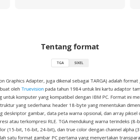
Tentang format
TGA
SIXEL
on Graphics Adapter, juga dikenal sebagai TARGA) adalah forma
ibuat oleh
Truevision
pada tahun 1984 untuk lini kartu adaptor ta
g untuk komputer yang kompatibel dengan IBM PC. Format ini m
struktur yang sederhana: header 18-byte yang menentukan dimen
ag deskriptor gambar, data peta warna opsional, dan array piksel
resi atau terkompresi RLE. TGA mendukung warna terindeks (8-b
olor (15-bit, 16-bit, 24-bit), dan true color dengan channel alpha (3
lah satu format gambar PC pertama yang menyertakan transparan