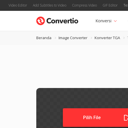
Video Editor
Add Subtitles to Video
Compress Video
GIF Editor
Te
Konversi
Beranda
Image Converter
Konverter TGA
Pilih File