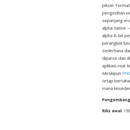
piksel. Format
pengeditan vi
sepanjang era
alpha native 
alpha 8-bit p
perangkat lun
sederhana dan
diparse dan d
aplikasi real
Meskipun
PN
tetap bertaha
mana keseder
Pengemban
Rilis awal
: 19