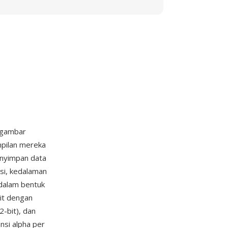
t gambar
mpilan mereka
enyimpan data
si, kedalaman
 dalam bentuk
it dengan
2-bit), dan
si alpha per