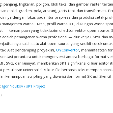
gi panjang, lingkaran, poligon, blok teks, dan gambar raster ter
isian (solid, gradien, pola, arsiran), garis tepi, dan transformasi. 
rinya dengan fokus pada fitur prapress dan produksi cetak profe
manajemen warna CMYK, profil warna ICC, dukungan warna spot,
t — kemampuan yang tidak lazim di editor vektor open-source. S
a adalah penanganan warna profesional — alur kerja CMYK dan 
jadikannya salah satu alat open-source yang sedikit cocok untuk
etak. Alat pendamping proyek ini,
UniConvertor
, memanfaatkan fo
sentasi perantara untuk mengonversi antara berbagai format ve
 SVG, dan lainnya), memberikan SK1 signifikansi di luar editor it
t pertukaran universal. Struktur file berbasis teks mempertahan
an kemampuan scripting yang diwarisi dari format SK asli Skencil.
g
:
Igor Novikov / sK1 Project
03