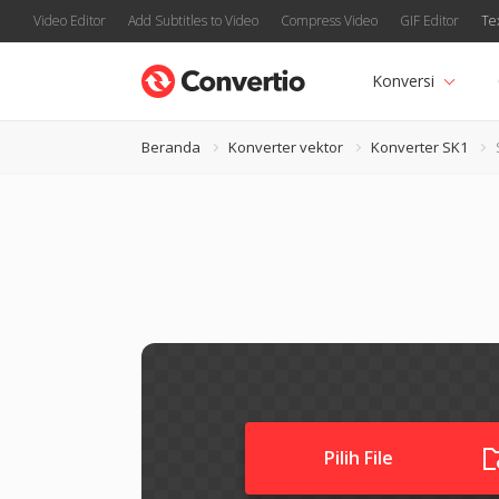
Video Editor
Add Subtitles to Video
Compress Video
GIF Editor
Te
Konversi
Beranda
Konverter vektor
Konverter SK1
Pilih File