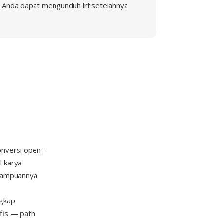
Anda dapat mengunduh lrf setelahnya
konversi open-
l karya
emampuannya
ngkap
afis — path