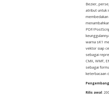
Bezier, perse
atribut untuk 
membedakan di
menambahkan 
PDF/PostScrip
keunggulanny
warna sK1 men
vektor siap c
sebagai repre
CMX, WMF, EMF,
sebagai forma
keterbacaan d
Pengemban
Rilis awal
: 20