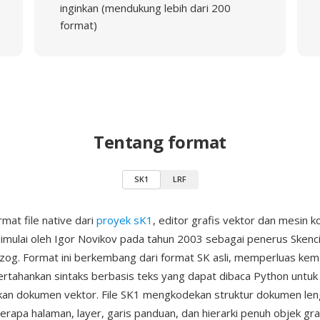
inginkan (mendukung lebih dari 200
format)
Tentang format
SK1
LRF
mat file native dari
proyek sK1
, editor grafis vektor dan mesin 
imulai oleh Igor Novikov pada tahun 2003 sebagai penerus Skenci
zog. Format ini berkembang dari format SK asli, memperluas k
tahankan sintaks berbasis teks yang dapat dibaca Python untuk
kan dokumen vektor. File SK1 mengkodekan struktur dokumen le
rapa halaman, layer, garis panduan, dan hierarki penuh objek gr