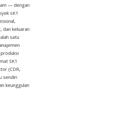
tanam — dengan
Proyek sK1
sional,
 dan keluaran
alah satu
manajemen
 produksi
rmat SK1
ktor (CDR,
u sendiri
kan keunggulan