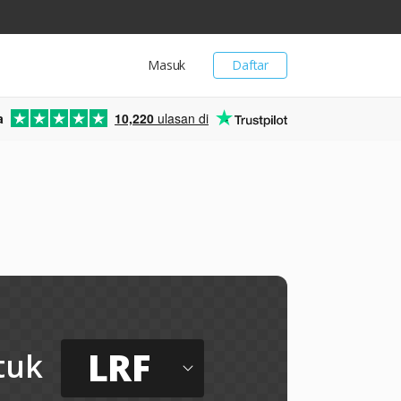
Masuk
Daftar
a
10,220
ulasan di
LRF
tuk