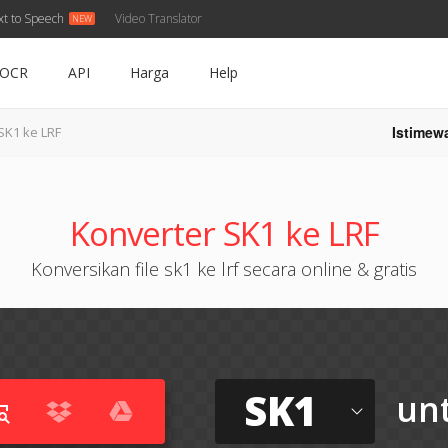
xt to Speech
Video Translator
OCR
API
Harga
Help
Istimew
SK1 ke LRF
Konverter SK1 ke LRF
Konversikan file sk1 ke lrf secara online & gratis
SK1
un