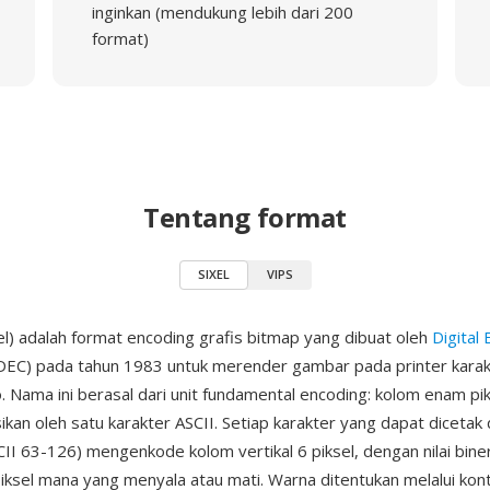
inginkan (mendukung lebih dari 200
format)
Tentang format
SIXEL
VIPS
xel) adalah format encoding grafis bitmap yang dibuat oleh
Digital
DEC) pada tahun 1983 untuk merender gambar pada printer karak
o. Nama ini berasal dari unit fundamental encoding: kolom enam pi
ikan oleh satu karakter ASCII. Setiap karakter yang dapat diceta
CII 63-126) mengenkode kolom vertikal 6 piksel, dengan nilai bine
ksel mana yang menyala atau mati. Warna ditentukan melalui kont