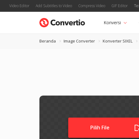
Video Editor
Add Subtitles to Video
Compress Video
GIF Editor
Te
Konversi
Beranda
Image Converter
Konverter SIXEL
Pilih File