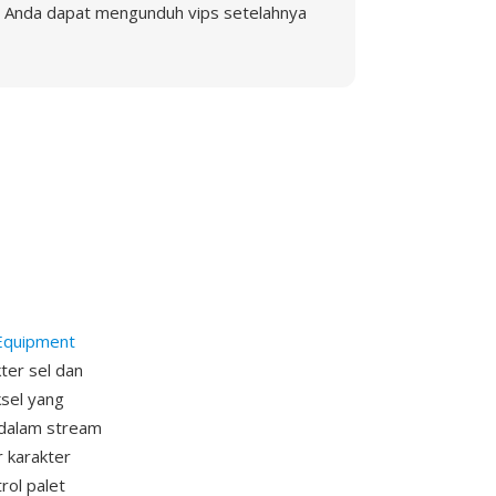
Anda dapat mengunduh vips setelahnya
 Equipment
ter sel dan
ksel yang
k dalam stream
r karakter
rol palet