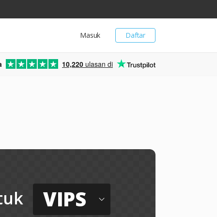
Masuk
Daftar
a
10,220
ulasan di
VIPS
tuk