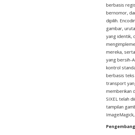
berbasis regi
bernomor, dan
dipilih. Enco
gambar, uruta
yang identik, 
mengimplemen
mereka, serta
yang bersih-A
kontrol standa
berbasis teks
transport yan
memberikan di
SIXEL telah d
tampilan gamba
ImageMagick, l
Pengemban