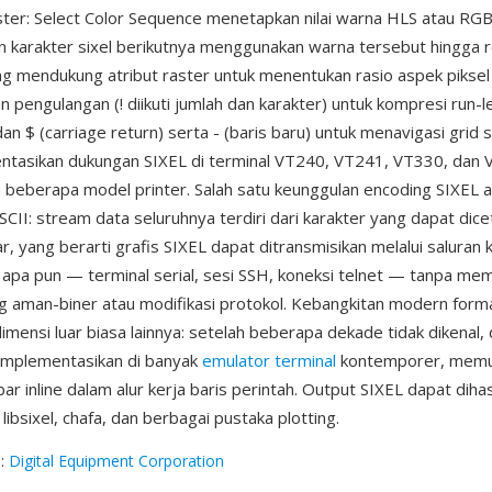
ster: Select Color Sequence menetapkan nilai warna HLS atau RGB
 karakter sixel berikutnya menggunakan warna tersebut hingga re
ding mendukung atribut raster untuk menentukan rasio aspek pikse
n pengulangan (! diikuti jumlah dan karakter) untuk kompresi run-
dan $ (carriage return) serta - (baris baru) untuk menavigasi grid s
tasikan dukungan SIXEL di terminal VT240, VT241, VT330, dan
 beberapa model printer. Salah satu keunggulan encoding SIXEL a
SCII: stream data seluruhnya terdiri dari karakter yang dapat dice
r, yang berarti grafis SIXEL dapat ditransmisikan melalui saluran 
 apa pun — terminal serial, sesi SSH, koneksi telnet — tanpa me
g aman-biner atau modifikasi protokol. Kebangkitan modern forma
mensi luar biasa lainnya: setelah beberapa dekade tidak dikenal,
iimplementasikan di banyak
emulator terminal
kontemporer, memu
r inline dalam alur kerja baris perintah. Output SIXEL dapat dihas
ibsixel, chafa, dan berbagai pustaka plotting.
g
:
Digital Equipment Corporation