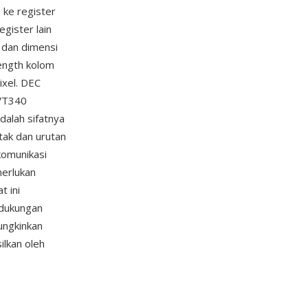
 ke register
gister lain
l dan dimensi
length kolom
ixel. DEC
 VT340
dalah sifatnya
tak dan urutan
komunikasi
merlukan
t ini
 dukungan
ngkinkan
ilkan oleh