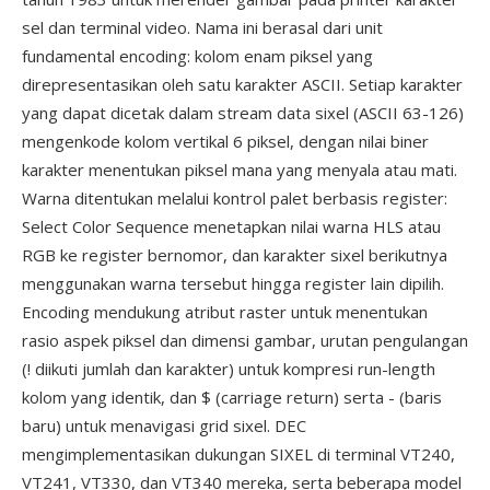
sel dan terminal video. Nama ini berasal dari unit
fundamental encoding: kolom enam piksel yang
direpresentasikan oleh satu karakter ASCII. Setiap karakter
yang dapat dicetak dalam stream data sixel (ASCII 63-126)
mengenkode kolom vertikal 6 piksel, dengan nilai biner
karakter menentukan piksel mana yang menyala atau mati.
Warna ditentukan melalui kontrol palet berbasis register:
Select Color Sequence menetapkan nilai warna HLS atau
RGB ke register bernomor, dan karakter sixel berikutnya
menggunakan warna tersebut hingga register lain dipilih.
Encoding mendukung atribut raster untuk menentukan
rasio aspek piksel dan dimensi gambar, urutan pengulangan
(! diikuti jumlah dan karakter) untuk kompresi run-length
kolom yang identik, dan $ (carriage return) serta - (baris
baru) untuk menavigasi grid sixel. DEC
mengimplementasikan dukungan SIXEL di terminal VT240,
VT241, VT330, dan VT340 mereka, serta beberapa model