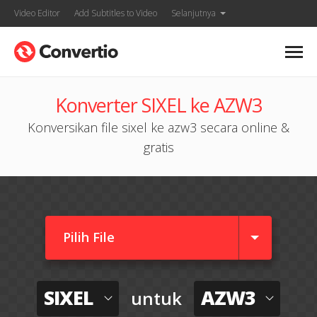
Video Editor
Add Subtitles to Video
Selanjutnya
Konverter SIXEL ke AZW3
Konversikan file sixel ke azw3 secara online &
gratis
Pilih File
SIXEL
AZW3
untuk