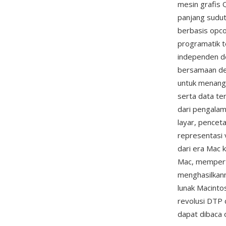
mesin grafis 
panjang sudut
berbasis opcod
programatik 
independen de
bersamaan de
untuk menanga
serta data te
dari pengalam
layar, pencet
representasi 
dari era Mac 
Mac, mempert
menghasilkan
lunak Macinto
revolusi DTP d
dapat dibaca 