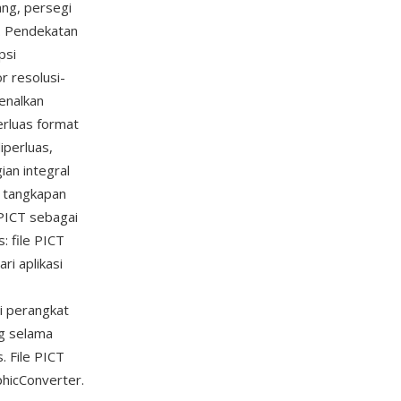
ang, persegi
). Pendekatan
psi
 resolusi-
kenalkan
rluas format
iperluas,
an integral
, tangkapan
PICT sebagai
: file PICT
ri aplikasi
i perangkat
ng selama
. File PICT
phicConverter.