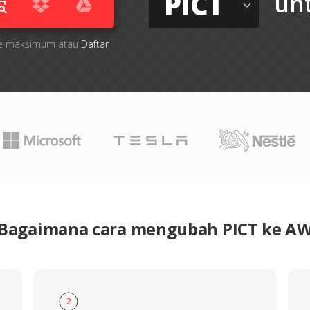
PICT
un
 file maksimum atau
Daftar
Bagaimana cara mengubah PICT ke A
2