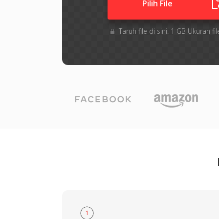
Pilih File
Taruh file di sini. 1 GB Ukuran
1