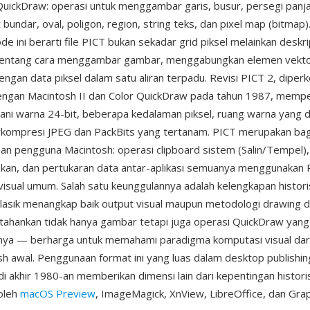
QuickDraw: operasi untuk menggambar garis, busur, persegi panj
 bundar, oval, poligon, region, string teks, dan pixel map (bitmap
e ini berarti file PICT bukan sekadar grid piksel melainkan deskri
tentang cara menggambar gambar, menggabungkan elemen vektor
ngan data piksel dalam satu aliran terpadu. Revisi PICT 2, diper
ngan Macintosh II dan Color QuickDraw pada tahun 1987, mempe
ni warna 24-bit, beberapa kedalaman piksel, ruang warna yang d
rkompresi JPEG dan PackBits yang tertanam. PICT merupakan bagi
an pengguna Macintosh: operasi clipboard sistem (Salin/Tempel)
akan, dan pertukaran data antar-aplikasi semuanya menggunakan 
visual umum. Salah satu keunggulannya adalah kelengkapan historis
klasik menangkap baik output visual maupun metodologi drawing da
ahankan tidak hanya gambar tetapi juga operasi QuickDraw yang
nya — berharga untuk memahami paradigma komputasi visual dar
sh awal. Penggunaan format ini yang luas dalam desktop publishi
i akhir 1980-an memberikan dimensi lain dari kepentingan historis
oleh
macOS Preview
, ImageMagick, XnView, LibreOffice, dan Gra