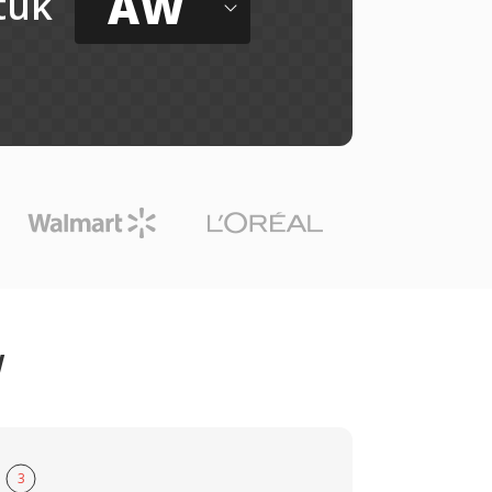
AW
tuk
W
3