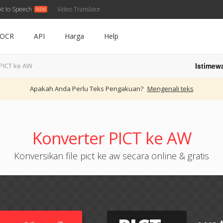
xt to Speech
Video Translator
OCR
API
Harga
Help
Istimew
PICT ke AW
Apakah Anda Perlu Teks Pengakuan?
Mengenali teks
Konverter PICT ke AW
Konversikan file pict ke aw secara online & gratis