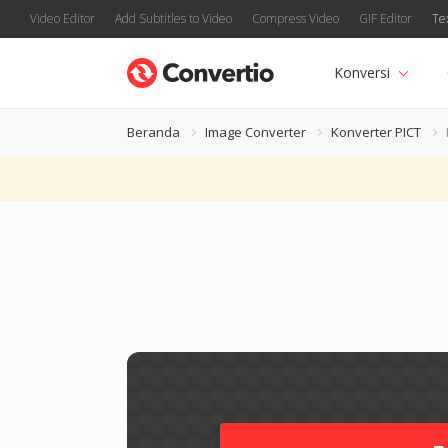
Video Editor
Add Subtitles to Video
Compress Video
GIF Editor
Te
Konversi
Beranda
Image Converter
Konverter PICT