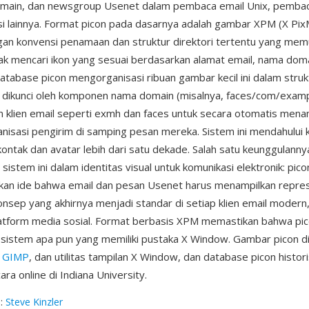
omain, dan newsgroup Usenet dalam pembaca email Unix, pembac
si lainnya. Format picon pada dasarnya adalah gambar XPM (X Pi
an konvensi penamaan dan struktur direktori tertentu yang mem
ak mencari ikon yang sesuai berdasarkan alamat email, nama dom
tabase picon mengorganisasi ribuan gambar kecil ini dalam strukt
g dikunci oleh komponen nama domain (misalnya, faces/com/exam
klien email seperti exmh dan faces untuk secara otomatis mena
anisasi pengirim di samping pesan mereka. Sistem ini mendahului
ontak dan avatar lebih dari satu dekade. Salah satu keunggulanny
 sistem ini dalam identitas visual untuk komunikasi elektronik: pico
an ide bahwa email dan pesan Usenet harus menampilkan represe
nsep yang akhirnya menjadi standar di setiap klien email modern, 
atform media sosial. Format berbasis XPM memastikan bahwa pi
i sistem apa pun yang memiliki pustaka X Window. Gambar picon d
,
GIMP
, dan utilitas tampilan X Window, dan database picon histor
ara online di Indiana University.
g
:
Steve Kinzler