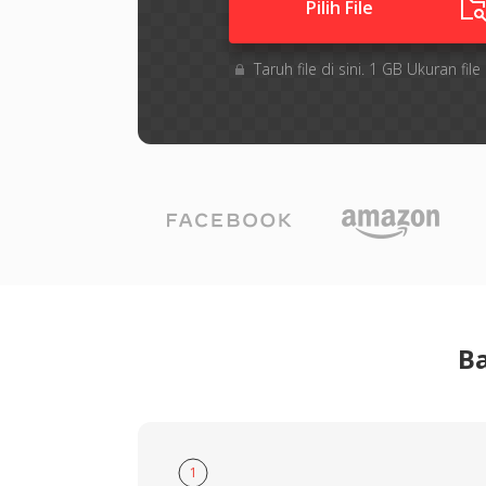
Pilih File
Taruh file di sini. 1 GB Ukuran f
B
1