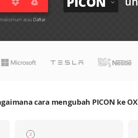
PICON
un
ile maksimum atau
Daftar
agaimana cara mengubah PICON ke OX
2