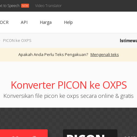
xt to Speech
Video Translator
OCR
API
Harga
Help
Istimew
PICON ke OXPS
Apakah Anda Perlu Teks Pengakuan?
Mengenali teks
Konverter PICON ke OXPS
Konversikan file picon ke oxps secara online & gratis