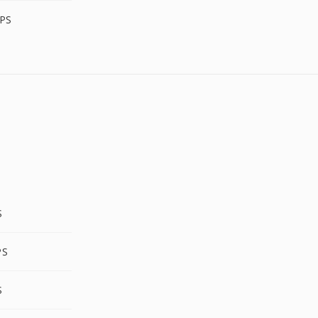
IPS
S
PS
S