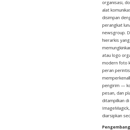
organisasi, d
alat komunika
disimpan deng
perangkat lun
newsgroup. Da
hierarkis yan
memungkinkan 
atau logo org
modern foto k
peran perintis
memperkenalk
pengirim — ko
pesan, dan pl
ditampilkan d
ImageMagick
diarsipkan sec
Pengemban