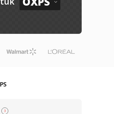
OXPS
tuk
PS
3