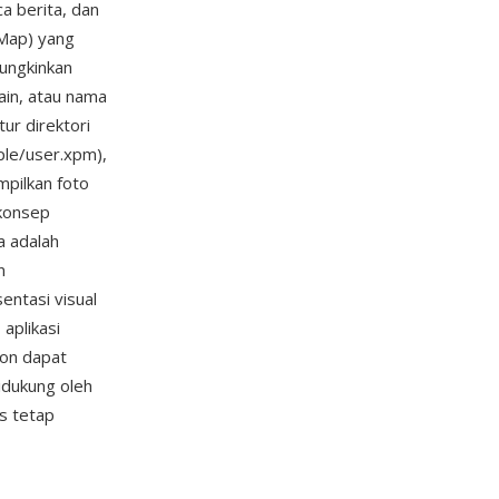
a berita, dan
xMap) yang
ungkinkan
ain, atau nama
ur direktori
ple/user.xpm),
mpilkan foto
 konsep
a adalah
n
ntasi visual
aplikasi
con dapat
idukung oleh
is tetap