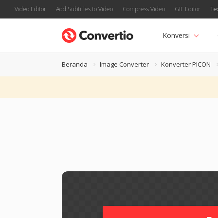
Video Editor
Add Subtitles to Video
Compress Video
GIF Editor
Te
Konversi
Beranda
Image Converter
Konverter PICON