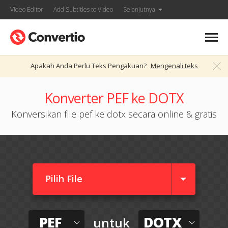
Video Editor
Add Subtitles to Video
Selanjutnya
Apakah Anda Perlu Teks Pengakuan?
Mengenali teks
Konverter PEF ke DOTX
Konversikan file pef ke dotx secara online & gratis
Pilih File
PEF
DOTX
untuk