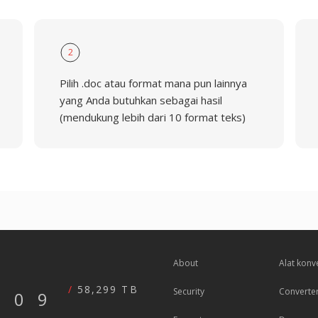
2
Pilih .doc atau format mana pun lainnya
yang Anda butuhkan sebagai hasil
(mendukung lebih dari 10 format teks)
About
Alat konv
58,299 TB
Security
Converte
609