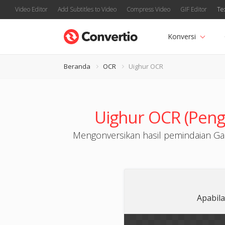
Video Editor
Add Subtitles to Video
Compress Video
GIF Editor
Te
Konversi
Beranda
OCR
Uighur OCR
Uighur OCR (Penge
Mengonversikan hasil pemindaian Ga
Apabila