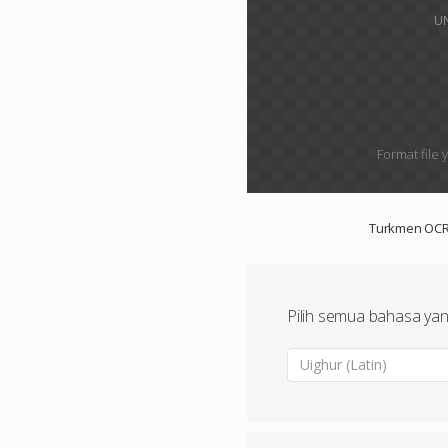
UN
Format file 
Turkmen OC
Pilih semua bahasa ya
Uighur (Latin)