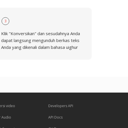
3
Klik "Konversikan" dan sesudahnya Anda
dapat langsung mengunduh berkas teks
Anda yang dikenali dalam bahasa uighur
ersi video
Developers API
r Audio
API Docs