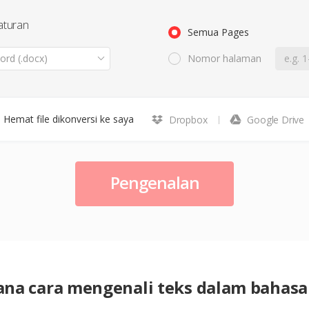
aturan
Semua Pages
rd (.docx)
Nomor halaman
Hemat file dikonversi ke saya
Dropbox
Google Drive
Pengenalan
na cara mengenali teks dalam bahasa