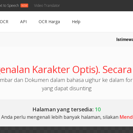
xt to Speech
Video Translator
OCR
API
OCR Harga
Help
Istimew
nalan Karakter Optis). Secara
mbar dan Dokumen dalam bahasa uighur ke dalam form
yang dapat disunting
Halaman yang tersedia:
10
 Anda perlu mengenali lebih banyak halaman, silakan
Mend