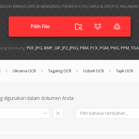
GGAH BERKAS UNTUK MENGENALI TEKSNYA ATAU DRAG & DROP DI HALAMAN 
Pilih File
yang didukung:
PDF, JPG, BMP, GIF, JP2, JPEG, PBM, PCX, PGM, PNG, PPM, TGA
R
Ukraina OCR
Tagalog OCR
Uzbek OCR
Tajik OCR
ng digunakan dalam dokumen Anda
Pilih bahasa tambahan...