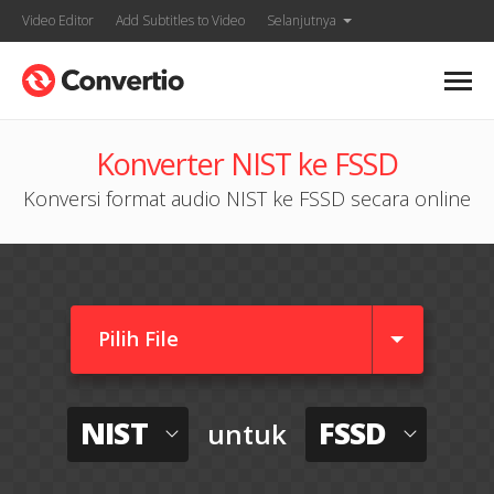
Video Editor
Add Subtitles to Video
Selanjutnya
Konverter NIST ke FSSD
Konversi format audio NIST ke FSSD secara online
Pilih File
NIST
FSSD
untuk