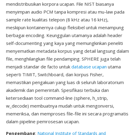
mendistribusikan korpora ucapan. File NIST biasanya
menyimpan audio PCM tanpa kompresi atau mu-law pada
sample rate kualitas telepon (8 kHz atau 16 kHz),
meskipun kontainernya cukup fleksibel untuk menampung
berbagai encoding. Keunggulan utamanya adalah header
self-documenting yang kaya yang memungkinkan peneliti
menyematkan metadata korpus yang detail langsung dalam
file, menghilangkan file pendamping. SPHERE juga telah
menjadi standar de facto untuk
database ucapan
utama
seperti TIMIT, Switchboard, dan korpus Fisher,
memastikan pengakuan yang luas di seluruh laboratorium
akademik dan pemerintah. Spesifikasi terbuka dan
ketersediaan tool command-line (sphere, h_strip,
w_decode) membuatnya mudah untuk mengonversi,
memeriksa, dan memproses file-file ini secara programatis
dalam pipeline pemrosesan ucapan.
Pengembang
:
National Institute of Standards and