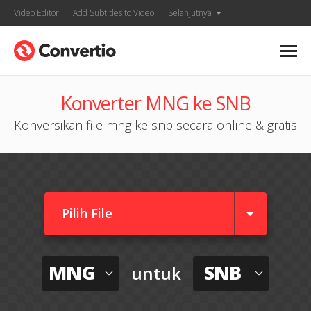
Video Editor
Add Subtitles to Video
Selanjutnya
Konverter MNG ke SNB
Konversikan file mng ke snb secara online & gratis
Pilih File
MNG
SNB
untuk