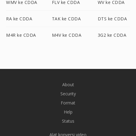
WMV ke CDDA
FLV ke CDDA
WV ke CDDA
RA ke CDDA
TAK ke CDDA
DTS ke CDDA
M4R ke CDDA
M4V ke CDDA
3G2 ke CDDA
About
Security
Format
Help
Status
Alat konversi video