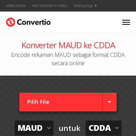
Video Editor
Add Subtitles to Video
Selanjutnya
Konverter MAUD ke CDDA
Encode rekaman MAUD sebagai format CDDA
secara online
Pilih File
MAUD
CDDA
untuk