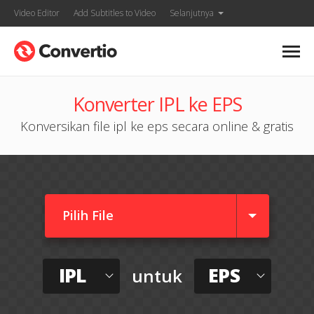
Video Editor
Add Subtitles to Video
Selanjutnya
Konverter IPL ke EPS
Konversikan file ipl ke eps secara online & gratis
Pilih File
IPL
EPS
untuk