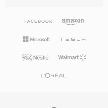
merekonstruksi stream PCM asli secara bit-for-
yang sengaja minimal menghindari padding
bit. Pengguna yang membutuhkan portabilitas
alignment atau chunk opsional, membuat
hanya membawa file lossy; mereka yang
format ini sangat mudah dibaca dari C, Python,
menginginkan kualitas arsip menyimpan
atau MATLAB dengan beberapa baris I/O biner.
keduanya. Codec ini menangani audio PCM dari
Tiga keunggulan mendukung relevansi HTK
integer 8-bit hingga 32-bit dan 32-bit floating
yang bertahan lama: integrasi erat dengan
point, dengan sample rate hingga 768 kHz —
pipeline pelatihan dan pengenalan HTK, tata
spesifikasi yang cukup luas untuk konten DSD,
letak byte deterministik yang menghilangkan
yang ditambahkan dukungannya oleh WavPack
ambiguitas parser, dan adopsi yang luas dalam
5. Rasio kompresi dalam mode lossless murni
korpora akademik.
biasanya mencapai 40 hingga 55 persen dari
ukuran asli, kompetitif dengan FLAC dan sering
sedikit lebih baik pada materi tertentu.
Encoding multicore pada versi selanjutnya
secara dramatis mempercepat pemrosesan
pada perangkat keras modern. Pustaka open-