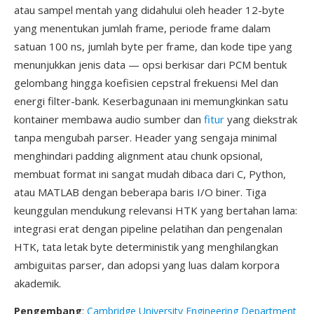
atau sampel mentah yang didahului oleh header 12-byte
yang menentukan jumlah frame, periode frame dalam
satuan 100 ns, jumlah byte per frame, dan kode tipe yang
menunjukkan jenis data — opsi berkisar dari PCM bentuk
gelombang hingga koefisien cepstral frekuensi Mel dan
energi filter-bank. Keserbagunaan ini memungkinkan satu
kontainer membawa audio sumber dan
fitur
yang diekstrak
tanpa mengubah parser. Header yang sengaja minimal
menghindari padding alignment atau chunk opsional,
membuat format ini sangat mudah dibaca dari C, Python,
atau MATLAB dengan beberapa baris I/O biner. Tiga
keunggulan mendukung relevansi HTK yang bertahan lama:
integrasi erat dengan pipeline pelatihan dan pengenalan
HTK, tata letak byte deterministik yang menghilangkan
ambiguitas parser, dan adopsi yang luas dalam korpora
akademik.
Pengembang
:
Cambridge University Engineering Department