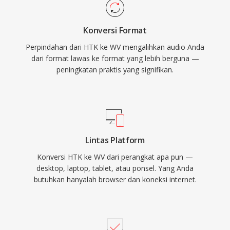
source dirilis di bawah lisensi BSD dan telah
diintegrasikan ke dalam foobar2000, VLC,
Konversi Format
FFmpeg, dan berbagai tool lainnya. WavPack
Perpindahan dari HTK ke WV mengalihkan audio Anda
juga mendukung metadata yang kaya melalui
dari format lawas ke format yang lebih berguna —
tag APEv2, cue sheet tertanam, dan nilai
peningkatan praktis yang signifikan.
ReplayGain, memenuhi kebutuhan organisasi
dari perpustakaan musik yang paling teliti
sekalipun.
Lintas Platform
Konversi HTK ke WV dari perangkat apa pun —
desktop, laptop, tablet, atau ponsel. Yang Anda
butuhkan hanyalah browser dan koneksi internet.