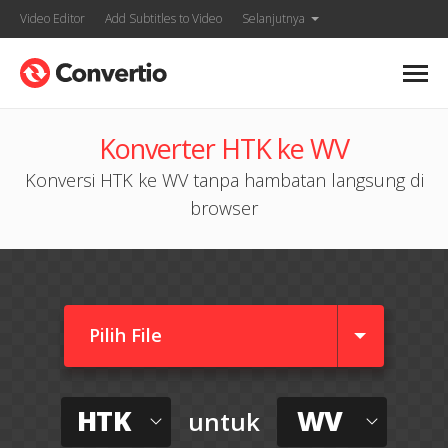
Video Editor
Add Subtitles to Video
Selanjutnya
Konverter HTK ke WV
Konversi HTK ke WV tanpa hambatan langsung di
browser
Pilih File
HTK
WV
untuk