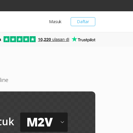
Masuk
Daftar
a
10,220
ulasan di
line
M2V
tuk