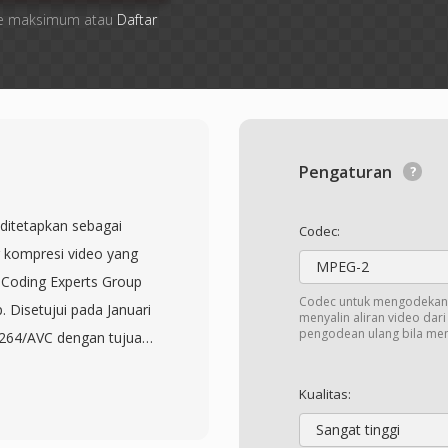
 file maksimum atau
Daftar
Pengaturan
 ditetapkan sebagai
Codec:
 kompresi video yang
MPEG-2
Coding Experts Group
Codec untuk mengodekan 
 Disetujui pada Januari
menyalin aliran video dar
pengodean ulang bila me
.264/AVC dengan tujuan
— mencapai kualitas
bit rate. Standar ini
Kualitas:
ang lebih besar hingga
Sangat tinggi