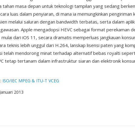
a tahan masa depan untuk teknologi tampilan yang sedang berk
secara luas dalam penyiaran, di mana ia memungkinkan pengiriman
ien melalui saluran dengan bandwidth terbatas, serta dalam aplik
ngawasan. Apple mengadopsi HEVC sebagai format perekaman def
 mulai dari iOS 11, secara dramatis memperluas jangkauan kons
ra teknis lebih unggul dari H.264, lanskap lisensi paten yang kom
i telah mendorong minat terhadap alternatif bebas royalti sepert
 tetap tertanam dalam infrastruktur siaran dan elektronik kons
g
:
ISO/IEC MPEG & ITU-T VCEG
 Januari 2013