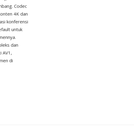
embang. Codec
 konten 4K dan
asi konferensi
ault untuk
umennya.
pleks dan
i AV1,
umen di