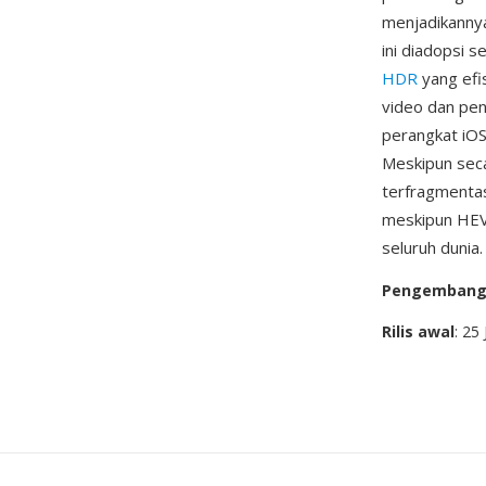
menjadikanny
ini diadopsi 
HDR
yang efis
video dan pe
perangkat iOS
Meskipun seca
terfragmentas
meskipun HEVC
seluruh dunia.
Pengemban
Rilis awal
: 25