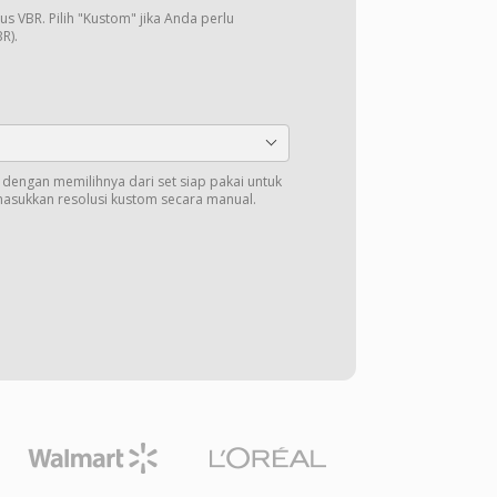
us VBR. Pilih "Kustom" jika Anda perlu
R).
t dengan memilihnya dari set siap pakai untuk
masukkan resolusi kustom secara manual.