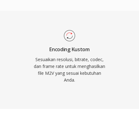
ga HD 1920x1080, dengan
15 Mbps untuk konten
asi profesional.
 prediktif memberikan
kompresi dan kemampuan
o tanpa audio atau
Encoding Kustom
rlukan pemasangan
Sesuaikan resolusi, bitrate, codec,
an lengkap. Perangkat
dan frame rate untuk menghasilkan
file M2V yang sesuai kebutuhan
pkan input M2V
Anda.
dikan format ini langkah
mastering cakram