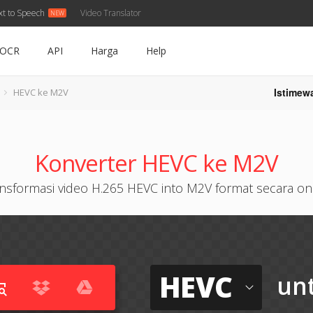
xt to Speech
Video Translator
OCR
API
Harga
Help
Istimew
HEVC ke M2V
Konverter HEVC ke M2V
nsformasi video H.265 HEVC into M2V format secara on
HEVC
un