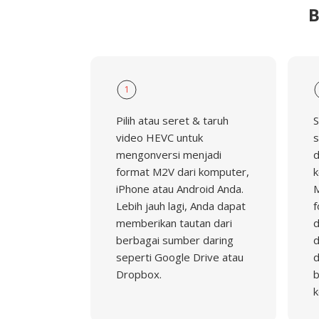
B
1
Pilih atau seret & taruh
S
video HEVC untuk
s
mengonversi menjadi
d
format M2V dari komputer,
k
iPhone atau Android Anda.
M
Lebih jauh lagi, Anda dapat
f
memberikan tautan dari
d
berbagai sumber daring
d
seperti Google Drive atau
d
Dropbox.
b
k