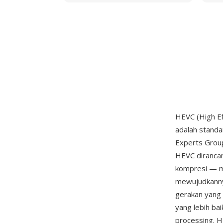
HEVC (High Ef
adalah stand
Experts Group
HEVC diranca
kompresi — men
mewujudkannya
gerakan yang 
yang lebih bai
processing. 