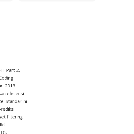
H Part 2,
Coding
ri 2013,
n efisiensi
e. Standar ini
rediksi
t filtering
lel
HD),