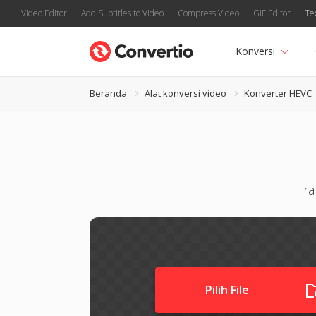
Video Editor
Add Subtitles to Video
Compress Video
GIF Editor
Te
Konversi
Beranda
Alat konversi video
Konverter HEVC
Tra
Pilih File