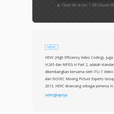
Taruh file di sini. 1 GB Ukuran
HEVC
HEVC (High Efficiency Video Coding), juga
H.265 dan MPEG-H Part 2, adalah standar
dikembangkan bersama oleh ITU-T Video 
dan ISO/IEC Moving Picture Experts Group.
2013, HEVC dirancang sebagai penerus H
utama menggandakan efisiensi kompresi 
selengkapnya
visual yang setara pada kira-kira setengah 
mewujudkannya melalui coding tree unit y