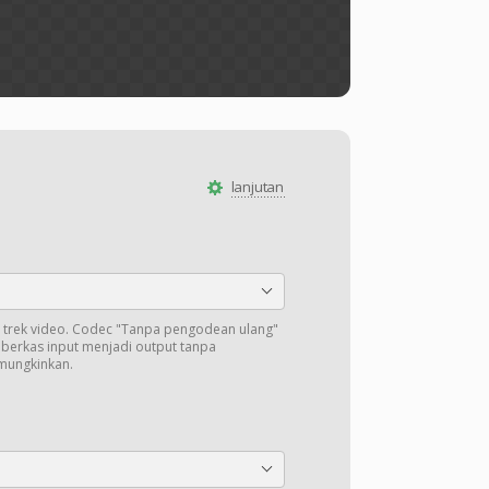
lanjutan
trek video. Codec "Tanpa pengodean ulang"
i berkas input menjadi output tanpa
mungkinkan.