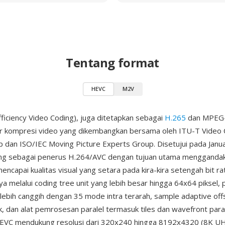
Tentang format
HEVC
M2V
ficiency Video Coding), juga ditetapkan sebagai
H.265
dan MPEG-
ar kompresi video yang dikembangkan bersama oleh ITU-T Video 
 dan ISO/IEC Moving Picture Experts Group. Disetujui pada Janua
ng sebagai penerus H.264/AVC dengan tujuan utama menggandaka
capai kualitas visual yang setara pada kira-kira setengah bit rat
 melalui coding tree unit yang lebih besar hingga 64x64 piksel, p
lebih canggih dengan 35 mode intra terarah, sample adaptive offse
k, dan alat pemrosesan paralel termasuk tiles dan wavefront paral
HEVC mendukung resolusi dari 320x240 hingga 8192x4320 (8K U