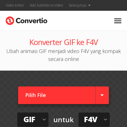
Video Editor
Add Subtitles to Video
Selanjutnya
Konverter GIF ke F4V
Ubah animasi GIF menjadi video F4V yang kompak
secara online
Pilih File
GIF
F4V
untuk