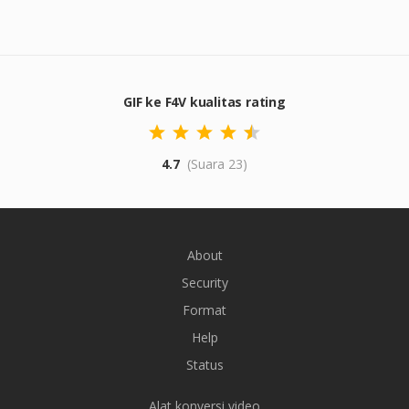
GIF ke F4V kualitas rating
4.7
(Suara 23)
About
Security
Format
Help
Status
Alat konversi video