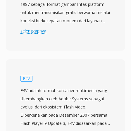
1987 sebagai format gambar lintas platform
untuk mentransmisikan grafis berwarna melalui
koneksi berkecepatan modem dari layanan
online CompuServe. Format ini menggunakan
selengkapnya
kompresi lossless LZW (Lempel-Ziv-Welch)
pada gambar warna terindeks dengan palet
hingga 256 warna yang dipilih dari ruang warna
RGB 24-bit. Kemampuan paling khas dari GIF
adalah animasi: beberapa frame gambar dapat
disimpan secara berurutan dalam satu file,
F4V
masing-masing dengan pengaturan waktu
F4V adalah format kontainer multimedia yang
tunda independen, metode disposal, dan palet
dikembangkan oleh Adobe Systems sebagai
warna lokal, memungkinkan animasi pendek
evolusi dari ekosistem Flash Video.
berulang tanpa codec video atau pemutar apa
Diperkenalkan pada Desember 2007 bersama
pun. Format ini juga mendukung transparansi
Flash Player 9 Update 3, F4V didasarkan pada
biner (satu entri palet ditetapkan sebagai