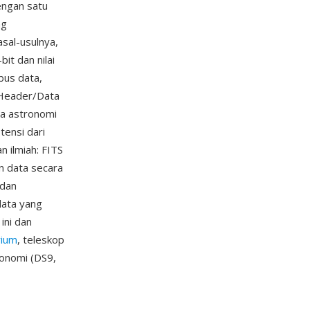
dengan satu
ng
sal-usulnya,
it dan nilai
bus data,
a Header/Data
ta astronomi
tensi dari
n ilmiah: FITS
n data secara
 dan
data yang
ini dan
rium
, teleskop
ronomi (DS9,