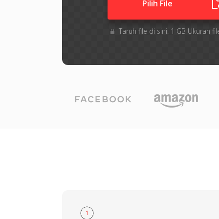
Pilih File
Taruh file di sini. 1 GB Ukuran
1