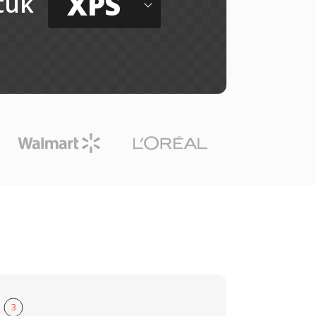
XPS
tuk
3