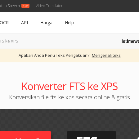
xt to Speech
Video Translator
OCR
API
Harga
Help
Istimew
TS ke XPS
Apakah Anda Perlu Teks Pengakuan?
Mengenali teks
Konverter FTS ke XPS
Konversikan file fts ke xps secara online & gratis