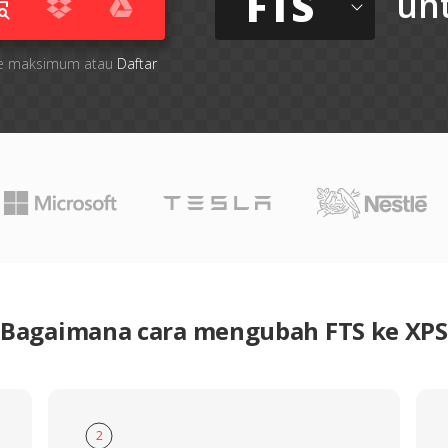
FTS
un
 file maksimum atau
Daftar
Bagaimana cara mengubah FTS ke XPS
2