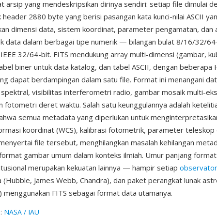
 arsip yang mendeskripsikan dirinya sendiri: setiap file dimulai 
k header 2880 byte yang berisi pasangan kata kunci-nilai ASCII ya
an dimensi data, sistem koordinat, parameter pengamatan, dan a
lok data dalam berbagai tipe numerik — bilangan bulat 8/16/32/64-b
t IEEE 32/64-bit. FITS mendukung array multi-dimensi (gambar, ku
tabel biner untuk data katalog, dan tabel ASCII, dengan beberap
ng dapat berdampingan dalam satu file. Format ini menangani da
spektral, visibilitas interferometri radio, gambar mosaik multi-eks
 fotometri deret waktu. Salah satu keunggulannya adalah ketelitia
ahwa semua metadata yang diperlukan untuk menginterpretasika
formasi koordinat (WCS), kalibrasi fotometrik, parameter teleskop
enyertai file tersebut, menghilangkan masalah kehilangan meta
ormat gambar umum dalam konteks ilmiah. Umur panjang format 
itusional merupakan kekuatan lainnya — hampir setiap
observato
 (Hubble, James Webb, Chandra), dan paket perangkat lunak ast
y) menggunakan FITS sebagai format data utamanya.
g
:
NASA / IAU