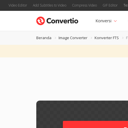
Video Editor
Add Subtitles to Video
Compress Video
GIF Editor
Te
Konversi
Beranda
Image Converter
Konverter FTS
F