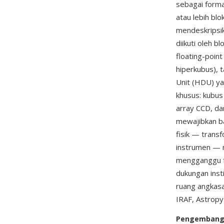
sebagai format
atau lebih blo
mendeskripsik
diikuti oleh b
floating-poin
hiperkubus), 
Unit (HDU) ya
khusus: kubus 
array CCD, dan
mewajibkan b
fisik — trans
instrumen — m
mengganggu f
dukungan inst
ruang angkasa
IRAF, Astrop
Pengemban