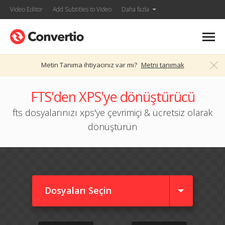
Video Editor
Add Subtitles to Video
Daha fazla
Metin Tanıma ihtiyacınız var mı?
Metni tanımak
FTS'den XPS'ye dönüştürücü
fts dosyalarınızı xps'ye çevrimiçi & ücretsiz olarak
dönüştürün
Dosyaları Seçin