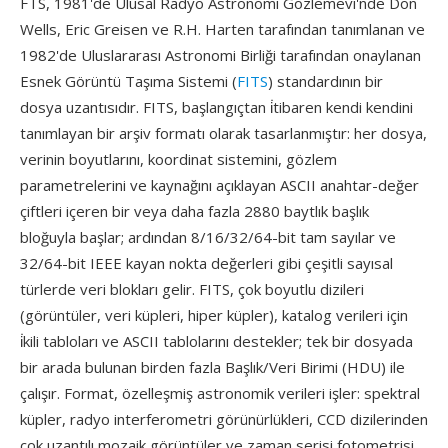
FTS, 1981'de Ulusal Radyo Astronomi Gözlemevi'nde Don
Wells, Eric Greisen ve R.H. Harten tarafından tanımlanan ve
1982'de Uluslararası Astronomi Birliği tarafından onaylanan
Esnek Görüntü Taşıma Sistemi (
FITS
) standardının bir
dosya uzantısıdır. FITS, başlangıçtan i̇tibaren kendi kendini
tanımlayan bir arşiv formatı olarak tasarlanmıştır: her dosya,
verinin boyutlarını, koordinat sistemini, gözlem
parametrelerini ve kaynağını açıklayan ASCII anahtar-değer
çiftleri içeren bir veya daha fazla 2880 baytlık başlık
bloğuyla başlar; ardından 8/16/32/64-bit tam sayılar ve
32/64-bit IEEE kayan nokta değerleri gibi çeşitli sayısal
türlerde veri blokları gelir. FITS, çok boyutlu dizileri
(görüntüler, veri küpleri, hiper küpler), katalog verileri için
i̇kili tabloları ve ASCII tablolarını destekler; tek bir dosyada
bir arada bulunan birden fazla Başlık/Veri Birimi (HDU) ile
çalışır. Format, özelleşmiş astronomik verileri işler: spektral
küpler, radyo interferometri görünürlükleri, CCD dizilerinden
çok uzantılı mozaik görüntüler ve zaman serisi fotometrisi.