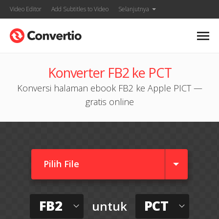
Video Editor
Add Subtitles to Video
Selanjutnya
Konverter FB2 ke PCT
Konversi halaman ebook FB2 ke Apple PICT —
gratis online
Pilih File
FB2
PCT
untuk