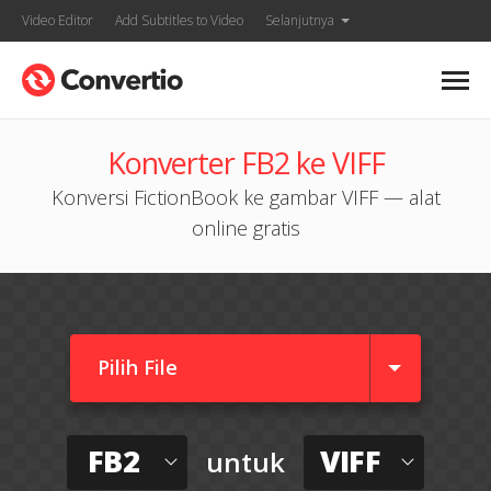
Video Editor
Add Subtitles to Video
Selanjutnya
Konverter FB2 ke VIFF
Konversi FictionBook ke gambar VIFF — alat
online gratis
Pilih File
FB2
VIFF
untuk