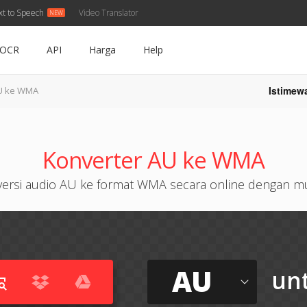
xt to Speech
Video Translator
OCR
API
Harga
Help
Istimew
U ke WMA
Konverter AU ke WMA
ersi audio AU ke format WMA secara online dengan 
AU
un