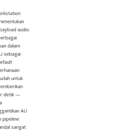
rkstation
 menentukan
 payload audio.
berbagai
kan dalam
U sebagai
efault
erhanaan:
udah untuk
 memberikan
er detik —
a
ggantikan AU
 pipeline
andal sangat