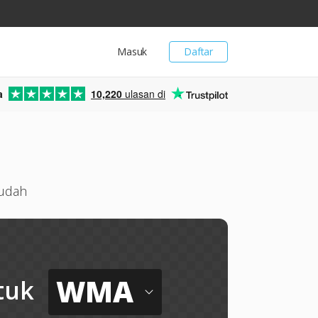
Masuk
Daftar
a
10,220
ulasan di
mudah
WMA
tuk