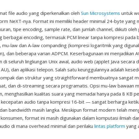
mat file audio yang diperkenalkan oleh
Sun Microsystems
untuk wo
form NeXT-nya. Format ini memiliki header minimal 24-byte yang
kuran, tipe encoding, sample rate, dan jumlah channel, diikuti oleh
 berbagai encoding, termasuk PCM linear tanpa kompresi pada 
, mu-law dan A-law companding (kompresi logaritmik yang diguna
n), dan beberapa varian ADPCM. Keserbagunaan ini menjadikan A
n di seluruh lingkungan Unix awal, audio web (applet Java secara d
U), dan aplikasi telepon. Salah satu keunggulannya adalah kesed
kompak dan struktur yang straightforward membuatnya sangat m
buat, dan di-streaming secara programatis. Opsi mu-law bawaan
in, menghasilkan kualitas suara yang memadai hanya pada 8 KB p
 kecepatan audio tanpa kompresi 16-bit — sangat berharga ketik
dan bandwidth masih langka. Meskipun format modern telah men
i konsumen, format ini masih digunakan dalam komputasi ilmiah dan
udio di mana overhead minimal dan perilaku
lintas platform
yang 