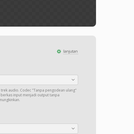
lanjutan
trek audio. Codec "Tanpa pengodean ulang"
i berkas input menjadi output tanpa
mungkinkan.