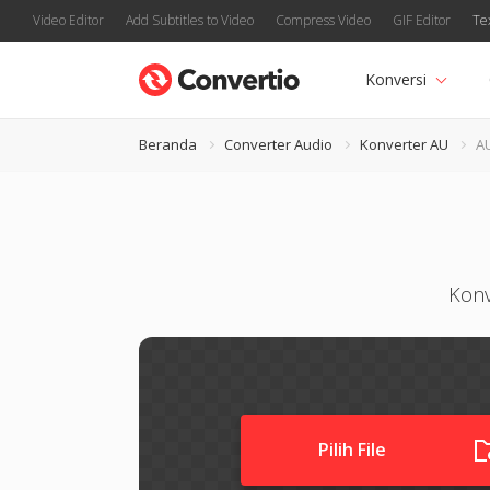
Video Editor
Add Subtitles to Video
Compress Video
GIF Editor
Te
Konversi
Beranda
Converter Audio
Konverter AU
A
Konv
Pilih File