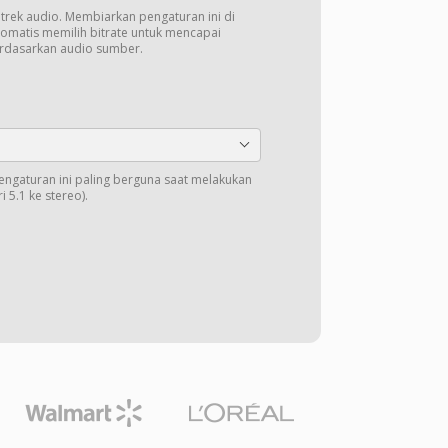
k trek audio. Membiarkan pengaturan ini di
tomatis memilih bitrate untuk mencapai
erdasarkan audio sumber.
Pengaturan ini paling berguna saat melakukan
 5.1 ke stereo).