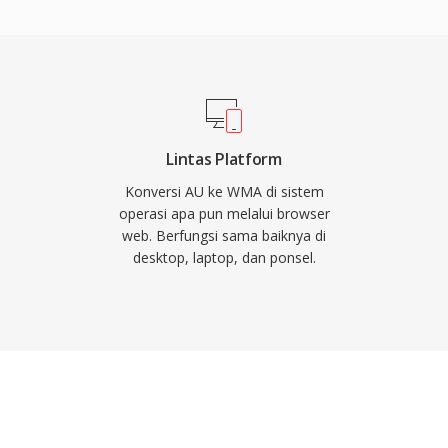
dows, Windows Media
n WMA keunggulan
0-an, dan dukungan
tnya menarik bagi toko
ecoding ditangani secara
erangkat lunak pihak
Lintas Platform
ws mana pun. Dukungan
Konversi AU ke WMA di sistem
pustaka seperti FFmpeg
operasi apa pun melalui browser
web. Berfungsi sama baiknya di
ang kompatibel secara
desktop, laptop, dan ponsel.
erangkat non-Microsoft.
media warisan, meskipun
lah menggantikannya
l.