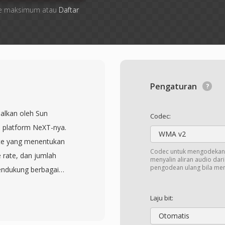
 file maksimum atau
Daftar
Pengaturan
nalkan oleh Sun
Codec:
 platform NeXT-nya.
WMA v2
yte yang menentukan
Codec untuk mengodekan 
e rate, dan jumlah
menyalin aliran audio dar
pengodean ulang bila me
mendukung berbagai
presi pada berbagai
ding (kompresi
Laju bit:
telepon), dan beberapa
Otomatis