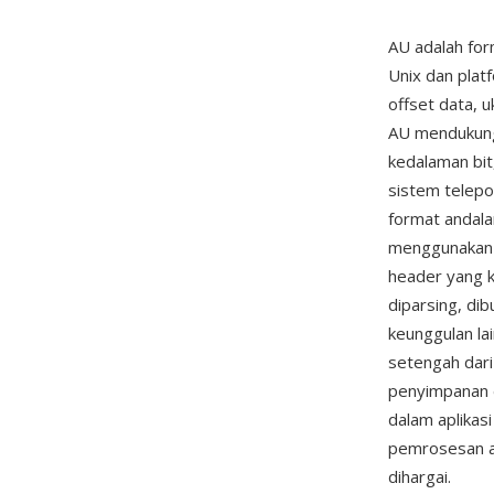
AU adalah for
Unix dan plat
offset data, u
AU mendukung
kedalaman bit
sistem telepo
format andala
menggunakan A
header yang 
diparsing, di
keunggulan la
setengah dari
penyimpanan 
dalam aplikas
pemrosesan a
dihargai.