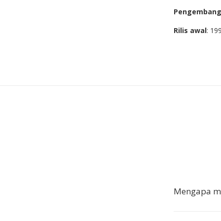
Pengemban
Rilis awal
: 19
Mengapa me