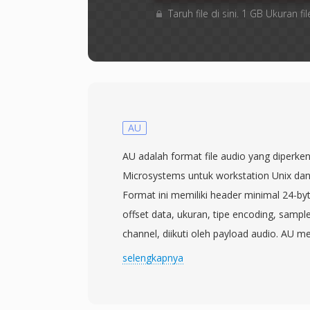
Taruh file di sini. 1 GB Ukuran
AU
AU adalah format file audio yang diperke
Microsystems untuk workstation Unix dan
Format ini memiliki header minimal 24-b
offset data, ukuran, tipe encoding, sampl
channel, diikuti oleh payload audio. AU 
encoding, termasuk PCM linear tanpa kom
selengkapnya
kedalaman bit, mu-law dan A-law compan
logaritmik yang digunakan dalam sistem 