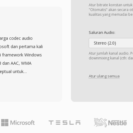
ikan AU sebagai format
Atur bitrate konstan untu
audio web (applet Java
"Otomatis" akan secara o
kualitas yang memadai b
kasi telepon. Salah satu
eader yang kompak dan
Saluran Audio:
ya sangat mudah untuk
arga codec audio
a programatis. Opsi mu-
Stereo (2.0)
osoft dan pertama kali
menghasilkan kualitas
Atur jumlah kanal audio. 
ari framework Windows
downmixing kanal (cth: dari
 detik — setengah dari
P3 dan AAC, WMA
 sangat berharga ketika
ptual untuk
a. Meskipun format
Atur ulang semua
sebagai kualitas
ikasi konsumen, format
bps — sekitar setengah
ah dan pipeline
MP3 untuk hasil yang
al dan perilaku lintas
ng hingga mencakup
an audio beresolusi
p bit-perfect, dan WMA
apan pada bitrate sangat