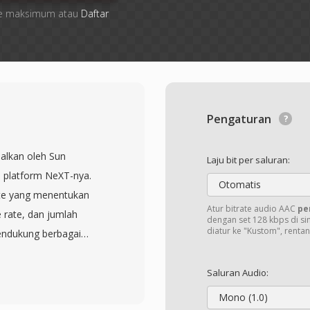
 file maksimum atau
Daftar
Pengaturan
nalkan oleh Sun
Laju bit per saluran:
 platform NeXT-nya.
Otomatis
yte yang menentukan
Atur bitrate audio AAC
pe
e rate, dan jumlah
dengan set 128 kbps di si
diatur ke "Kustom", renta
mendukung berbagai
presi pada berbagai
ding (kompresi
Saluran Audio:
telepon), dan beberapa
Mono (1.0)