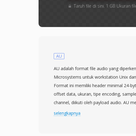
Taruh file di sini. 1 GB Ukuran
AU
AU adalah format file audio yang diperke
Microsystems untuk workstation Unix dan
Format ini memiliki header minimal 24-b
offset data, ukuran, tipe encoding, sampl
channel, diikuti oleh payload audio. AU 
encoding, termasuk PCM linear tanpa kom
selengkapnya
kedalaman bit, mu-law dan A-law compan
logaritmik yang digunakan dalam sistem 