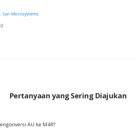
g
:
Sun Microsystems
92
Pertanyaan yang Sering Diajukan
ngonversi AU ke M4R?