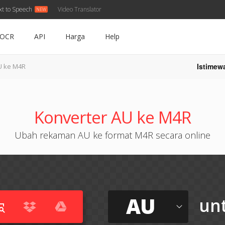
xt to Speech
Video Translator
OCR
API
Harga
Help
Istimew
U ke M4R
Konverter AU ke M4R
Ubah rekaman AU ke format M4R secara online
AU
un