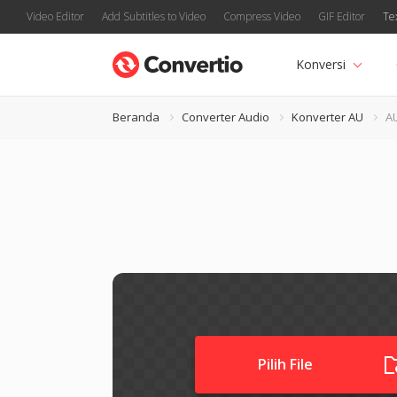
Video Editor
Add Subtitles to Video
Compress Video
GIF Editor
Te
Konversi
Beranda
Converter Audio
Konverter AU
A
Pilih File