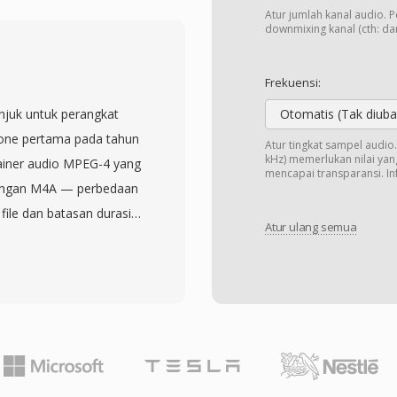
ikan AU sebagai format
Atur jumlah kanal audio. 
audio web (applet Java
downmixing kanal (cth: dari
kasi telepon. Salah satu
eader yang kompak dan
Frekuensi:
ya sangat mudah untuk
njuk untuk perangkat
Otomatis (Tak diuba
a programatis. Opsi mu-
hone pertama pada tahun
Atur tingkat sampel audi
menghasilkan kualitas
kHz) memerlukan nilai yang
tainer audio MPEG-4 yang
mencapai transparansi. Inf
 detik — setengah dari
dengan M4A — perbedaan
 sangat berharga ketika
file dan batasan durasi
a. Meskipun format
Atur ulang semua
iOS. Apple memilih
ikasi konsumen, format
r AAC yang ada dapat
ah dan pipeline
i tingkat codec,
al dan perilaku lintas
ah track musik biasa
iknya. Membuat M4R
 sebagai AAC,
ehkan, dan mengganti