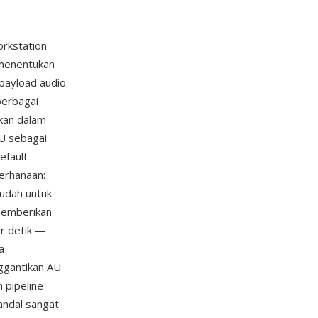
rkstation
 menentukan
 payload audio.
berbagai
kan dalam
U sebagai
efault
erhanaan:
udah untuk
 memberikan
er detik —
a
ggantikan AU
 pipeline
andal sangat