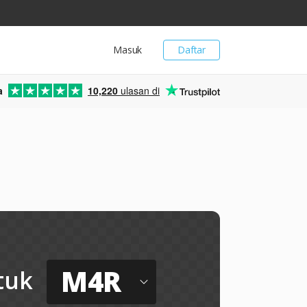
Masuk
Daftar
a
10,220
ulasan di
M4R
tuk