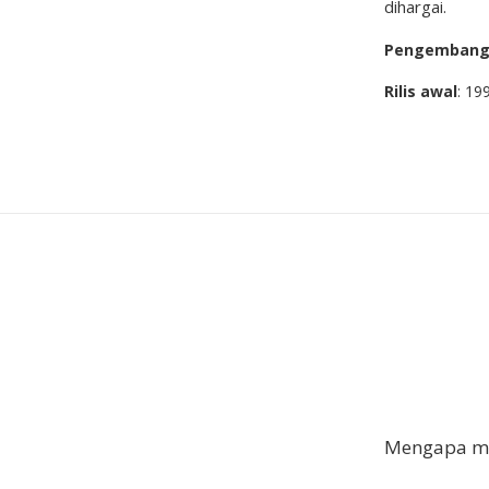
dihargai.
Pengemban
Rilis awal
: 19
Mengapa me