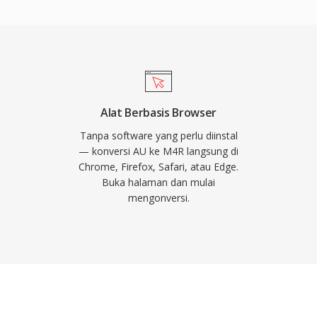
acOS terbaru) dan
erja bawaan, dan tool
nya dengan sama
h, nada dering
 panggilan, alarm, dan
snya meliputi penyebaran
Alat Berbasis Browser
inkronisasi iTunes atau
Tanpa software yang perlu diinstal
ri codec AAC bahkan
— konversi AU ke M4R langsung di
Chrome, Firefox, Safari, atau Edge.
untuk menetapkan nada
Buka halaman dan mulai
identifikasi pemanggil
mengonversi.