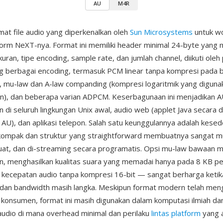
AU
M4R
mat file audio yang diperkenalkan oleh
Sun Microsystems
untuk wo
form NeXT-nya. Format ini memiliki header minimal 24-byte yang
kuran, tipe encoding, sample rate, dan jumlah channel, diikuti oleh
 berbagai encoding, termasuk PCM linear tanpa kompresi pada 
, mu-law dan A-law companding (kompresi logaritmik yang diguna
n), dan beberapa varian ADPCM. Keserbagunaan ini menjadikan A
n di seluruh lingkungan Unix awal, audio web (applet Java secara d
U), dan aplikasi telepon. Salah satu keunggulannya adalah kesed
kompak dan struktur yang straightforward membuatnya sangat m
buat, dan di-streaming secara programatis. Opsi mu-law bawaan
in, menghasilkan kualitas suara yang memadai hanya pada 8 KB p
 kecepatan audio tanpa kompresi 16-bit — sangat berharga ketik
dan bandwidth masih langka. Meskipun format modern telah men
i konsumen, format ini masih digunakan dalam komputasi ilmiah dan
udio di mana overhead minimal dan perilaku
lintas platform
yang 