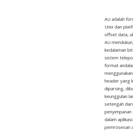
AU adalah for
Unix dan plat
offset data, u
AU mendukung
kedalaman bit
sistem telepo
format andala
menggunakan A
header yang 
diparsing, di
keunggulan la
setengah dari
penyimpanan 
dalam aplikas
pemrosesan a