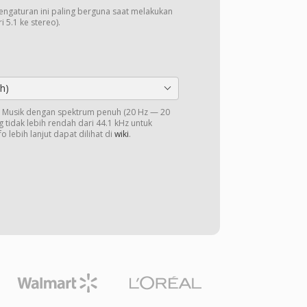
Pengaturan ini paling berguna saat melakukan
 5.1 ke stereo).
h)
o. Musik dengan spektrum penuh (20 Hz — 20
 tidak lebih rendah dari 44.1 kHz untuk
o lebih lanjut dapat dilihat di
wiki
.