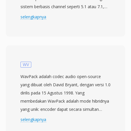
sistem berbasis channel seperti 5.1 atau 7.1,
Ambisonics menangkap medan suara tiga
selengkapnya
dimensi lengkap menggunakan harmonik bola
— B-format orde pertama terdiri dari empat
channel: W (omnidireksional), X (depan-
belakang), Y (kiri-kanan), dan Z (atas-bawah).
Representasi ini independen terhadap speaker,
artinya satu rekaman dapat didekodekan ke
WV
susunan loudspeaker apa pun atau headphone
WavPack adalah codec audio open-source
binaural tanpa perlu mixing ulang. File AMB
yang dibuat oleh David Bryant, dengan versi 1.0
biasanya menyimpan data PCM tanpa
dirilis pada 15 Agustus 1998. Yang
kompresi dan diproses oleh tool seperti SoX
membedakan WavPack adalah mode hibridnya
atau plugin khusus. Keunggulan utamanya
yang unik: encoder dapat secara simultan
adalah fleksibilitas spasial — kreator
menghasilkan file lossy yang kompak dan file
selengkapnya
menghasilkan satu file master yang dapat
koreksi terpisah yang, jika digabungkan,
beradaptasi untuk pemutaran stereo, surround,