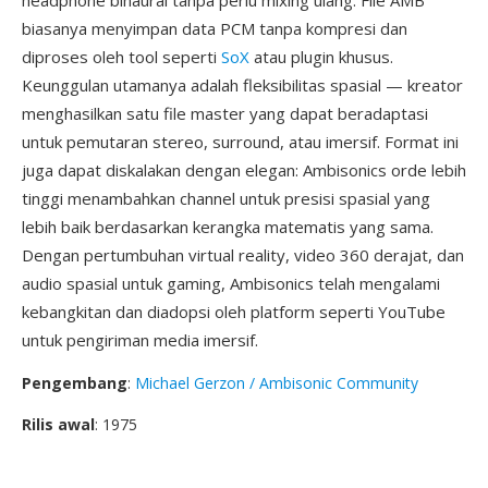
headphone binaural tanpa perlu mixing ulang. File AMB
biasanya menyimpan data PCM tanpa kompresi dan
diproses oleh tool seperti
SoX
atau plugin khusus.
Keunggulan utamanya adalah fleksibilitas spasial — kreator
menghasilkan satu file master yang dapat beradaptasi
untuk pemutaran stereo, surround, atau imersif. Format ini
juga dapat diskalakan dengan elegan: Ambisonics orde lebih
tinggi menambahkan channel untuk presisi spasial yang
lebih baik berdasarkan kerangka matematis yang sama.
Dengan pertumbuhan virtual reality, video 360 derajat, dan
audio spasial untuk gaming, Ambisonics telah mengalami
kebangkitan dan diadopsi oleh platform seperti YouTube
untuk pengiriman media imersif.
Pengembang
:
Michael Gerzon / Ambisonic Community
Rilis awal
: 1975