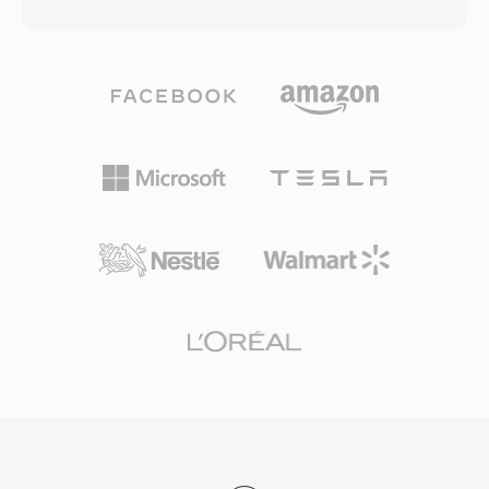
merekonstruksi stream PCM asli secara bit-for-
atau imersif. Format ini juga dapat diskalakan
bit. Pengguna yang membutuhkan portabilitas
dengan elegan: Ambisonics orde lebih tinggi
hanya membawa file lossy; mereka yang
menambahkan channel untuk presisi spasial
menginginkan kualitas arsip menyimpan
yang lebih baik berdasarkan kerangka
keduanya. Codec ini menangani audio PCM dari
matematis yang sama. Dengan pertumbuhan
integer 8-bit hingga 32-bit dan 32-bit floating
virtual reality, video 360 derajat, dan audio
point, dengan sample rate hingga 768 kHz —
spasial untuk gaming, Ambisonics telah
spesifikasi yang cukup luas untuk konten DSD,
mengalami kebangkitan dan diadopsi oleh
yang ditambahkan dukungannya oleh WavPack
platform seperti YouTube untuk pengiriman
5. Rasio kompresi dalam mode lossless murni
media imersif.
biasanya mencapai 40 hingga 55 persen dari
ukuran asli, kompetitif dengan FLAC dan sering
sedikit lebih baik pada materi tertentu.
Encoding multicore pada versi selanjutnya
secara dramatis mempercepat pemrosesan
pada perangkat keras modern. Pustaka open-