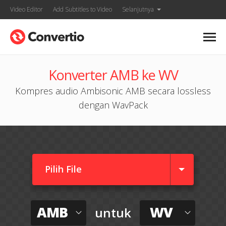
Video Editor
Add Subtitles to Video
Selanjutnya
Konverter AMB ke WV
Kompres audio Ambisonic AMB secara lossless
dengan WavPack
Pilih File
AMB
WV
untuk