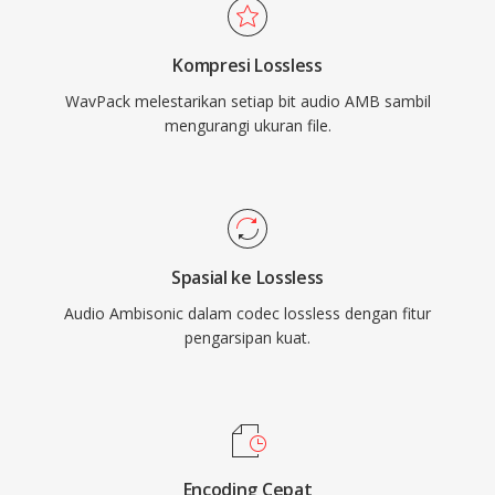
source dirilis di bawah lisensi BSD dan telah
diintegrasikan ke dalam foobar2000, VLC,
Kompresi Lossless
FFmpeg, dan berbagai tool lainnya. WavPack
WavPack melestarikan setiap bit audio AMB sambil
juga mendukung metadata yang kaya melalui
mengurangi ukuran file.
tag APEv2, cue sheet tertanam, dan nilai
ReplayGain, memenuhi kebutuhan organisasi
dari perpustakaan musik yang paling teliti
sekalipun.
Spasial ke Lossless
Audio Ambisonic dalam codec lossless dengan fitur
pengarsipan kuat.
Encoding Cepat