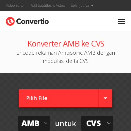
Video Editor
Add Subtitles to Video
Selanjutnya
Konverter AMB ke CVS
Encode rekaman Ambisonic AMB dengan
modulasi delta CVS
Pilih File
AMB
CVS
untuk