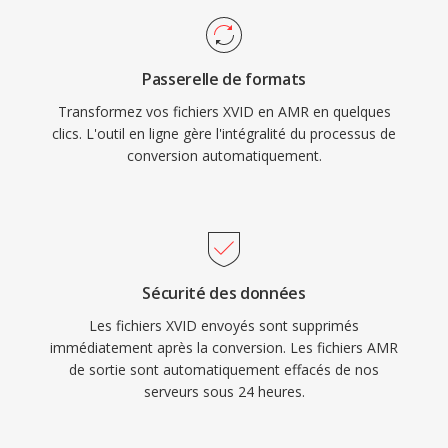
passante limitée. Un autre atout est la
entièrement gratuite et open-source, a fait de
detection d&#039;activite vocale intégrée et la
Xvid une pierre angulaire de l&#039;encodage
génération de bruit de confort, réduisant la
vidéo communautaire. Bien que H.264 et les
Passerelle de formats
transmission pendant les silences. Bien que
codecs plus récents aient largement remplacé
Transformez vos fichiers XVID en AMR en quelques
l&#039;AMR soit inadapte à la musique en
le MPEG-4 ASP pour les nouveaux encodages,
clics. L'outil en ligne gère l'intégralité du processus de
raison de sa bande passante etroite (300-3400
Xvid reste en usage pour la compatibilité avec
conversion automatiquement.
Hz), il excelle dans la transmission de parole
le matériel ancien et dans les collections de
intelligible dans dès conditions réseau difficiles.
médias anciennes.
Sécurité des données
Les fichiers XVID envoyés sont supprimés
immédiatement après la conversion. Les fichiers AMR
de sortie sont automatiquement effacés de nos
serveurs sous 24 heures.