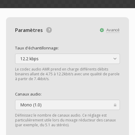
Paramètres
Avancé
Taux d'échantillonnage:
12.2 kbps
Le codec audio AMR prend en charge différents débits
binaires allant de 4.75 à 12.2kbit/s avec une qualité de parole
à partir de 7.4kbit/s.
Canaux audio:
Mono (1.0)
Définissez le nombre de canaux audio. Ce réglage est
particulièrement utile lors du mixage réducteur des canaux
(par exemple, du 5.1 au stéréo).