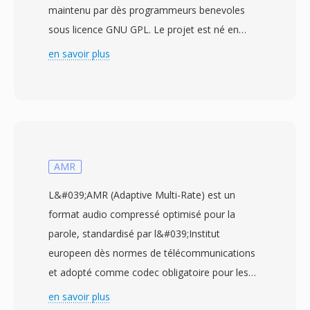
maintenu par dès programmeurs benevoles
sous licence GNU GPL. Le projet est né en
2001 comme un fork du code source OpenDivX
en savoir plus
après que DivX, Inc. ait ferme le code source
de son codec, et le nom original est DivX ecrit
à l&#039;envers en référence à cette histoire.
Xvid a atteint une adoption generalisee au
début et au milieu dès années 2000 comme
alternative gratuite au codec commercial DivX,
AMR
offrant une qualité de compression comparable
L&#039;AMR (Adaptive Multi-Rate) est un
voire parfois supérieure sans aucun coût de
format audio compressé optimisé pour la
licence. Le codec excelle dans la compression
parole, standardisé par l&#039;Institut
de vidéos longue durée en fichiers
europeen dès normes de télécommunications
remarquablement petits tout en préservant une
et adopté comme codec obligatoire pour les
bonne qualité visuelle, utilisant dès techniques
réseaux mobiles GSM et 3G. Le codec bascule
en savoir plus
comme la quantification adaptative, la