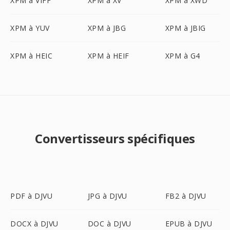
XPM à VIFF
XPM à XV
XPM à XWD
XPM à YUV
XPM à JBG
XPM à JBIG
XPM à HEIC
XPM à HEIF
XPM à G4
Convertisseurs spécifiques
PDF à DJVU
JPG à DJVU
FB2 à DJVU
DOCX à DJVU
DOC à DJVU
EPUB à DJVU