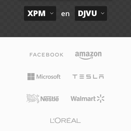
XPM
DJVU
en