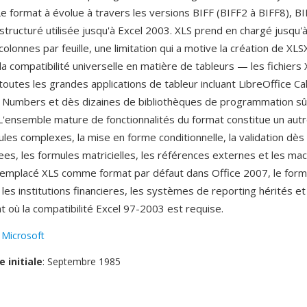
e format à évolue à travers les versions BIFF (BIFF2 à BIFF8), BI
 structuré utilisée jusqu'à Excel 2003. XLS prend en chargé jusqu'
colonnes par feuille, une limitation qui a motive la création de XLS
a compatibilité universelle en matière de tableurs — les fichiers
outes les grandes applications de tableur incluant LibreOffice Ca
 Numbers et dès dizaines de bibliothèques de programmation sû
L'ensemble mature de fonctionnalités du format constitue un autr
ules complexes, la mise en forme conditionnelle, la validation dès
s, les formules matricielles, les références externes et les ma
remplacé XLS comme format par défaut dans Office 2007, le forma
les institutions financieres, les systèmes de reporting hérités et
 où la compatibilité Excel 97-2003 est requise.
:
Microsoft
e initiale
: Septembre 1985