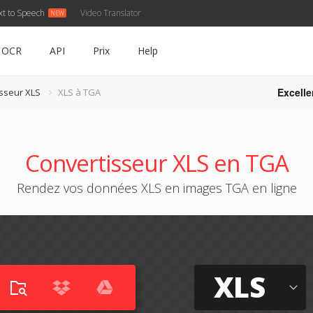
xt to Speech
Video Translator
OCR
API
Prix
Help
Excelle
sseur XLS
XLS à TGA
Convertisseur XLS en TGA
Rendez vos données XLS en images TGA en ligne
XLS