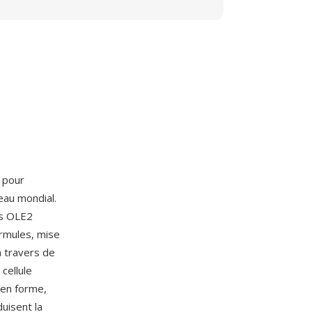
0 pour
eau mondial.
es OLE2
formules, mise
 travers de
cellule
 en forme,
uisent la