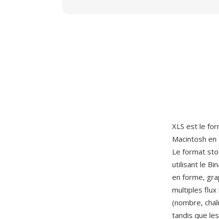
XLS est le fo
Macintosh en 
Le format st
utilisant le B
en forme, gra
multiples flux
(nombre, chaî
tandis que le