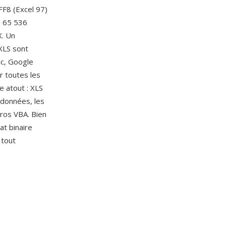
FF8 (Excel 97)
à 65 536
X. Un
 XLS sont
lc, Google
r toutes les
e atout : XLS
 données, les
cros VBA. Bien
t binaire
 tout