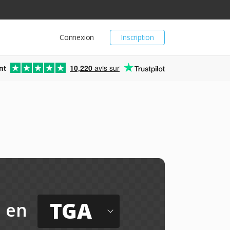
Connexion
Inscription
nt
10,220
avis sur
TGA
en