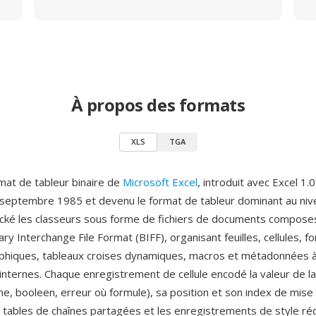
À propos des formats
XLS
TGA
rmat de tableur binaire de
Microsoft Excel
, introduit avec Excel 1.
septembre 1985 et devenu le format de tableur dominant au niv
ocké les classeurs sous forme de fichiers de documents compos
inary Interchange File Format (BIFF), organisant feuilles, cellules, 
phiques, tableaux croises dynamiques, macros et métadonnées à
 internes. Chaque enregistrement de cellule encodé la valeur de la 
ne, booleen, erreur où formule), sa position et son index de mise
s tables de chaînes partagées et les enregistrements de style réd