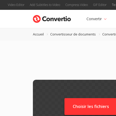
Video Editor
Add Subtitles to Video
Compress Video
GIF Editor
Te
Convertir
Accueil
Convertisseur de documents
Converti
Choisir les fichiers