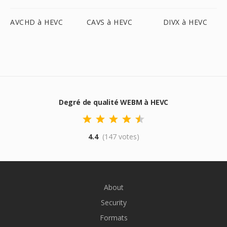
AVCHD à HEVC
CAVS à HEVC
DIVX à HEVC
Degré de qualité WEBM à HEVC
4.4
(147 votes)
About
Security
Formats