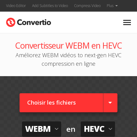
Video Editor
Add Subtitles to Video
Compress Video
Plus
Convertisseur WEBM en HEVC
Améliorez WEBM vidéos to next-gen HEVC
compression en ligne
Choisir les fichiers
WEBM
HEVC
en