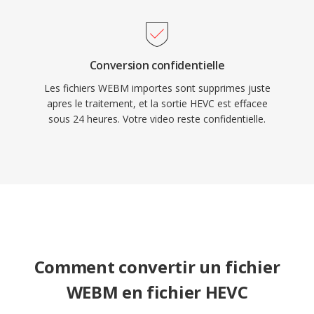
HEVC reste profondement ancre dans
l&#039;infrastructure de diffusion et
l&#039;electronique grand public à travers le
Conversion confidentielle
monde.
Les fichiers WEBM importes sont supprimes juste
apres le traitement, et la sortie HEVC est effacee
sous 24 heures. Votre video reste confidentielle.
Comment convertir un fichier
WEBM en fichier HEVC