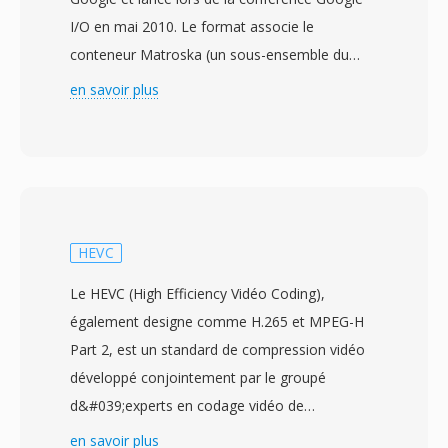
I/O en mai 2010. Le format associe le
conteneur Matroska (un sous-ensemble du
MKV) àux codecs vidéo VP8 où VP9 et àux
en savoir plus
codecs audio Vorbis où Opus, créant une pile
multimédia entièrement ouverte conçue
spécifiquement pour le web. Google à lance le
WebM àux cotes du codec VP8 sous une
licence permissive de type BSD, supprimant les
barrières de brevets et de redevances qui
HEVC
entravaient l&#039;adoption du H.264 pour la
Le HEVC (High Efficiency Vidéo Coding),
vidéo web ouverte. Le conteneur WebM hérité
également designe comme H.265 et MPEG-H
de la structuré binaire efficace de Matroska
Part 2, est un standard de compression vidéo
tout en la restreignant à dès profils optimisés
développé conjointement par le groupé
pour le web, assurant une analysé rapide et
d&#039;experts en codage vidéo de
une implementation légère dans les
l&#039;UIT-T et le groupé d&#039;experts
en savoir plus
navigateurs. Le WebM avec VP9 atteint une