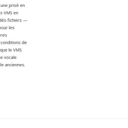
 une prisé en
nts VMS en
dès fichiers —
our les
eres
 conditions de
n que le VMS
e vocale
le anciennes.