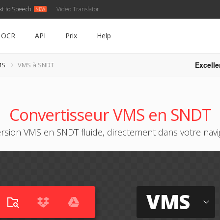
xt to Speech
Video Translator
OCR
API
Prix
Help
Excelle
MS
VMS à SNDT
Convertisseur VMS en SNDT
rsion VMS en SNDT fluide, directement dans votre navi
VMS