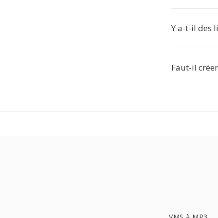
Y a-t-il des
Faut-il crée
VMS à MP3