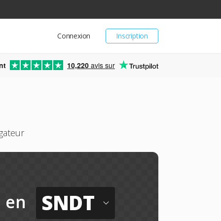
Connexion
Inscription
nt
10,220
avis sur
gateur
SNDT
en