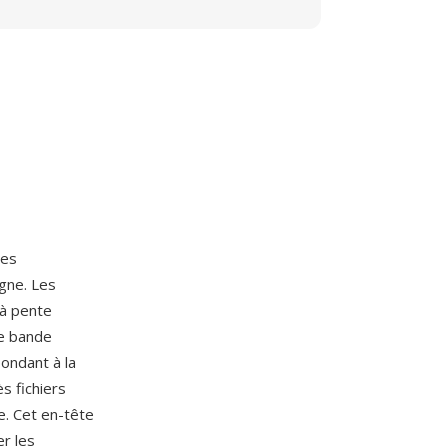
les
agne. Les
 à pente
le bande
ondant à la
s fichiers
e. Cet en-tête
er les