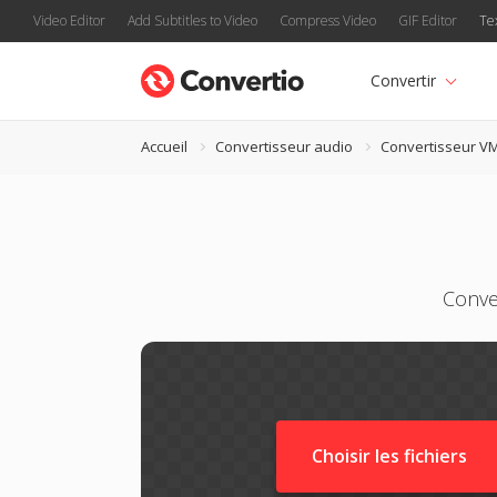
Video Editor
Add Subtitles to Video
Compress Video
GIF Editor
Te
Convertir
Accueil
Convertisseur audio
Convertisseur V
Conve
Choisir les fichiers