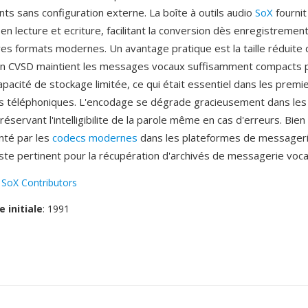
ts sans configuration externe. La boîte à outils audio
SoX
fournit
en lecture et ecriture, facilitant la conversion dès enregistreme
es formats modernes. Un avantage pratique est la taille réduite 
on CVSD maintient les messages vocaux suffisamment compacts p
pacité de stockage limitée, ce qui était essentiel dans les premi
es téléphoniques. L'encodage se dégrade gracieusement dans les
préservant l'intelligibilite de la parole même en cas d'erreurs. Bie
anté par les
codecs modernes
dans les plateformes de messageri
reste pertinent pour la récupération d'archivés de messagerie voca
:
SoX Contributors
e initiale
: 1991