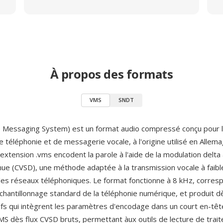
À propos des formats
VMS
SNDT
 Messaging System) est un format audio compressé conçu pour 
e téléphonie et de messagerie vocale, à l'origine utilisé en Allem
l'extension .vms encodent la parole à l'aide de la modulation delta
inue (CVSD), une méthode adaptée à la transmission vocale à faib
les réseaux téléphoniques. Le format fonctionne à 8 kHz, corresp
chantillonnage standard de la téléphonie numérique, et produit dè
ifs qui intègrent les paramètres d'encodage dans un court en-têt
MS dès flux CVSD bruts, permettant àux outils de lecture de trait