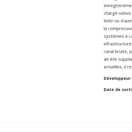
enregistremen
chargé native 
WAV où d'autr
la compressi
systèmes à ca
infrastructur
canal bruite, 
ait été suppl
actuelles, il 
Développeur
Date de sorti