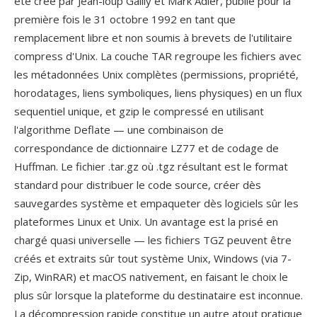
été crée par Jean-loup Gailly et Mark Adler, publie pour la
première fois le 31 octobre 1992 en tant que
remplacement libre et non soumis à brevets de l'utilitaire
compress d'Unix. La couche TAR regroupe les fichiers avec
les métadonnées Unix complètes (permissions, propriété,
horodatages, liens symboliques, liens physiques) en un flux
sequentiel unique, et gzip le compressé en utilisant
l'algorithme Deflate — une combinaison de
correspondance de dictionnaire LZ77 et de codage de
Huffman. Le fichier .tar.gz où .tgz résultant est le format
standard pour distribuer le code source, créer dès
sauvegardes système et empaqueter dès logiciels sûr les
plateformes Linux et Unix. Un avantage est la prisé en
chargé quasi universelle — les fichiers TGZ peuvent être
créés et extraits sûr tout système Unix, Windows (via 7-
Zip, WinRAR) et macOS nativement, en faisant le choix le
plus sûr lorsque la plateforme du destinataire est inconnue.
La décompression rapide constitue un autre atout pratique