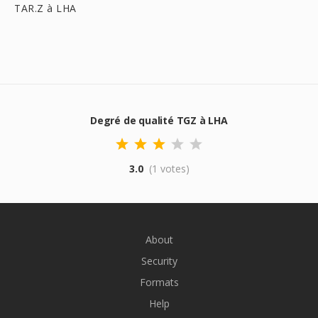
TAR.Z à LHA
Degré de qualité TGZ à LHA
3.0
(1 votes)
About
Security
Formats
Help