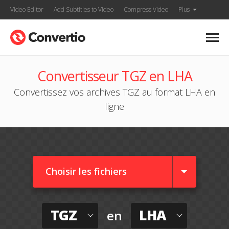
Video Editor
Add Subtitles to Video
Compress Video
Plus
Convertisseur TGZ en LHA
Convertissez vos archives TGZ au format LHA en
ligne
Choisir les fichiers
TGZ
LHA
en