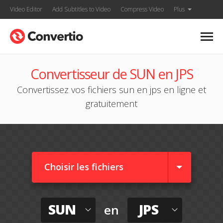
Video Editor
Add Subtitles to Video
Compress Video
Plus
Convertisseur de SUN en JPS
Convertissez vos fichiers sun en jps en ligne et
gratuitement
Choisir les fichiers
SUN
JPS
en