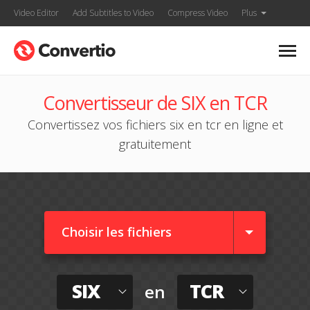
Video Editor
Add Subtitles to Video
Compress Video
Plus
Convertisseur de SIX en TCR
Convertissez vos fichiers six en tcr en ligne et
gratuitement
Choisir les fichiers
SIX
TCR
en