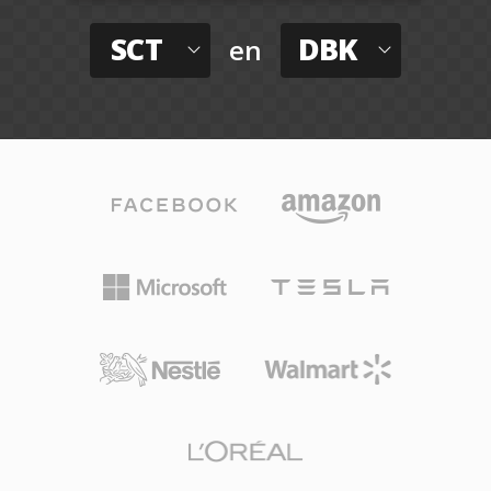
SCT
DBK
en