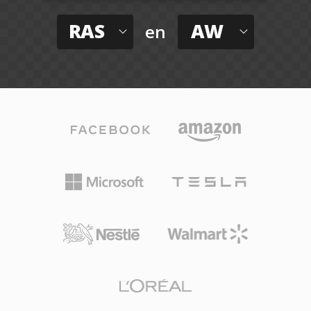
RAS
AW
en