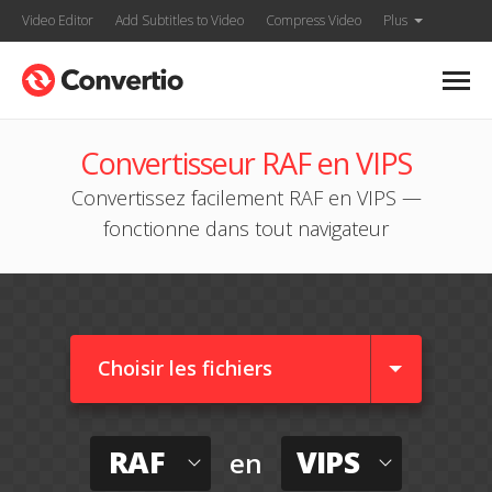
Video Editor
Add Subtitles to Video
Compress Video
Plus
Convertisseur RAF en VIPS
Convertissez facilement RAF en VIPS —
fonctionne dans tout navigateur
Choisir les fichiers
RAF
VIPS
en