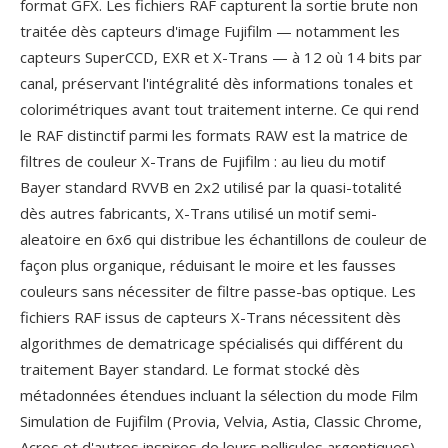
format GFX. Les fichiers RAF capturent la sortie brute non
traitée dès capteurs d'image Fujifilm — notamment les
capteurs SuperCCD, EXR et X-Trans — à 12 où 14 bits par
canal, préservant l'intégralité dès informations tonales et
colorimétriques avant tout traitement interne. Ce qui rend
le RAF distinctif parmi les formats RAW est la matrice de
filtres de couleur X-Trans de Fujifilm : au lieu du motif
Bayer standard RVVB en 2x2 utilisé par la quasi-totalité
dès autres fabricants, X-Trans utilisé un motif semi-
aleatoire en 6x6 qui distribue les échantillons de couleur de
façon plus organique, réduisant le moire et les fausses
couleurs sans nécessiter de filtre passe-bas optique. Les
fichiers RAF issus de capteurs X-Trans nécessitent dès
algorithmes de dematricage spécialisés qui différent du
traitement Bayer standard. Le format stocké dès
métadonnées étendues incluant la sélection du mode Film
Simulation de Fujifilm (Provia, Velvia, Astia, Classic Chrome,
Acros et d'autres inspires de leurs pellicules argentiques),