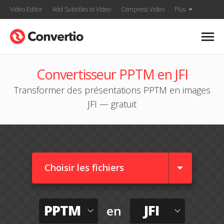
Video Editor
Add Subtitles to Video
Compress Video
Plus
Convertisseur PPTM en JFI
Transformer des présentations PPTM en images
JFI — gratuit
Choisir les fichiers
PPTM
JFI
en