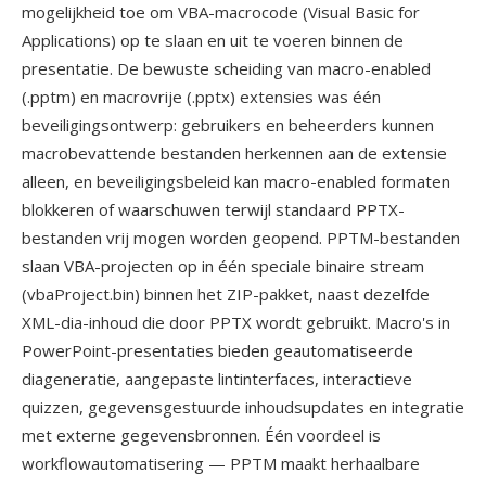
mogelijkheid toe om VBA-macrocode (Visual Basic for
Applications) op te slaan en uit te voeren binnen de
presentatie. De bewuste scheiding van macro-enabled
(.pptm) en macrovrije (.pptx) extensies was één
beveiligingsontwerp: gebruikers en beheerders kunnen
macrobevattende bestanden herkennen aan de extensie
alleen, en beveiligingsbeleid kan macro-enabled formaten
blokkeren of waarschuwen terwijl standaard PPTX-
bestanden vrij mogen worden geopend. PPTM-bestanden
slaan VBA-projecten op in één speciale binaire stream
(vbaProject.bin) binnen het ZIP-pakket, naast dezelfde
XML-dia-inhoud die door PPTX wordt gebruikt. Macro's in
PowerPoint-presentaties bieden geautomatiseerde
diageneratie, aangepaste lintinterfaces, interactieve
quizzen, gegevensgestuurde inhoudsupdates en integratie
met externe gegevensbronnen. Één voordeel is
workflowautomatisering — PPTM maakt herhaalbare