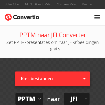
Video Editor
Add Subtitles to Video
Compress Video
Meer
PPTM naar JFI Converter
Zet PPTM-presentaties om naar JFI-afbeeldingen
— gratis
Kies bestanden
PPTM
JFI
naar