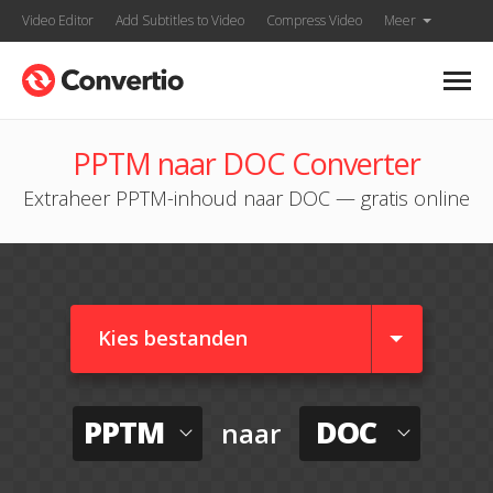
Video Editor
Add Subtitles to Video
Compress Video
Meer
PPTM naar DOC Converter
Extraheer PPTM-inhoud naar DOC — gratis online
Kies bestanden
PPTM
DOC
naar