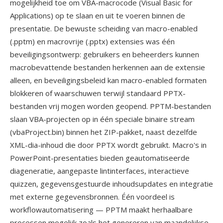
mogelijkheid toe om VBA-macrocode (Visual Basic for
Applications) op te slaan en uit te voeren binnen de
presentatie. De bewuste scheiding van macro-enabled
(.pptm) en macrovrije (.pptx) extensies was één
beveiligingsontwerp: gebruikers en beheerders kunnen
macrobevattende bestanden herkennen aan de extensie
alleen, en beveiligingsbeleid kan macro-enabled formaten
blokkeren of waarschuwen terwijl standaard PPTX-
bestanden vrij mogen worden geopend. PPTM-bestanden
slaan VBA-projecten op in één speciale binaire stream
(vbaProject.bin) binnen het ZIP-pakket, naast dezelfde
XML-dia-inhoud die door PPTX wordt gebruikt. Macro's in
PowerPoint-presentaties bieden geautomatiseerde
diageneratie, aangepaste lintinterfaces, interactieve
quizzen, gegevensgestuurde inhoudsupdates en integratie
met externe gegevensbronnen. Één voordeel is
workflowautomatisering — PPTM maakt herhaalbare
processen mogelijk zoals het genereren van maandelijkse