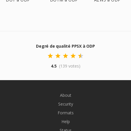
Degré de qualité PPSX à ODP
4.5
(139 votes)
About
Security
Formats
Help
Status