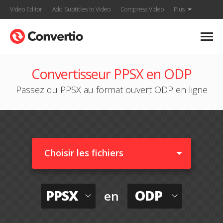
Video Editor
Add Subtitles to Video
Compress Video
Plus
Convertisseur PPSX en ODP
Passez du PPSX au format ouvert ODP en ligne
Choisir les fichiers
PPSX
ODP
en