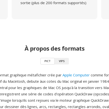
sortie (plus de 200 formats supportés)
À propos des formats
PICT
VIPS
ormat graphique métafichier crée par
Apple Computer
comme fo
if du Macintosh, debute àux cotes du Mac original en janvier 1984
tral pour les graphiques de Mac OS jusqu'à la transition vers Ma
 enregistrent une série de codes d'opération QuickDraw (opcodes
l'image lorsqu'ils sont rejoues via le moteur graphique QuickDraw
r dessiner dès lignes, arcs, rectangles, rectangles arrondis, ova