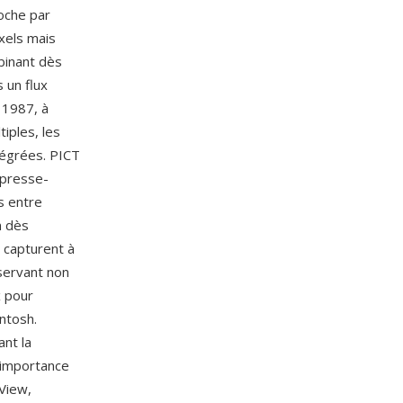
roche par
ixels mais
binant dès
 un flux
n 1987, à
iples, les
tégrées. PICT
u presse-
s entre
n dès
e capturent à
éservant non
x pour
ntosh.
ant la
'importance
View,