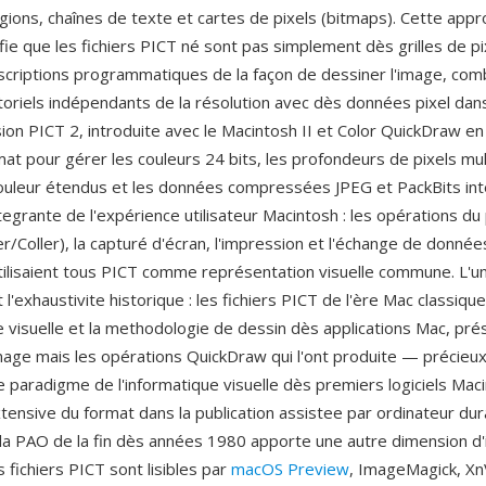
gions, chaînes de texte et cartes de pixels (bitmaps). Cette app
fie que les fichiers PICT né sont pas simplement dès grilles de p
scriptions programmatiques de la façon de dessiner l'image, com
oriels indépendants de la résolution avec dès données pixel dans
ision PICT 2, introduite avec le Macintosh II et Color QuickDraw e
at pour gérer les couleurs 24 bits, les profondeurs de pixels mult
uleur étendus et les données compressées JPEG et PackBits in
ntegrante de l'expérience utilisateur Macintosh : les opérations d
r/Coller), la capturé d'écran, l'impression et l'échange de donnée
utilisaient tous PICT comme représentation visuelle commune. L'u
l'exhaustivite historique : les fichiers PICT de l'ère Mac classiqu
tie visuelle et la methodologie de dessin dès applications Mac, pr
mage mais les opérations QuickDraw qui l'ont produite — précieu
 paradigme de l'informatique visuelle dès premiers logiciels Maci
extensive du format dans la publication assistee par ordinateur dur
 la PAO de la fin dès années 1980 apporte une autre dimension d
s fichiers PICT sont lisibles par
macOS Preview
, ImageMagick, Xn