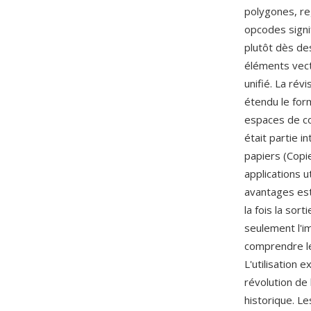
polygones, re
opcodes signi
plutôt dès de
éléments vect
unifié. La rév
étendu le form
espaces de co
était partie i
papiers (Copie
applications 
avantages est 
la fois la sor
seulement l'i
comprendre le
L'utilisation 
révolution de
historique. Le