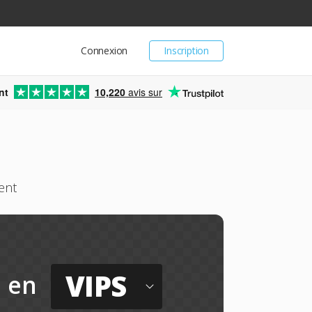
Connexion
Inscription
nt
10,220
avis sur
ent
VIPS
en