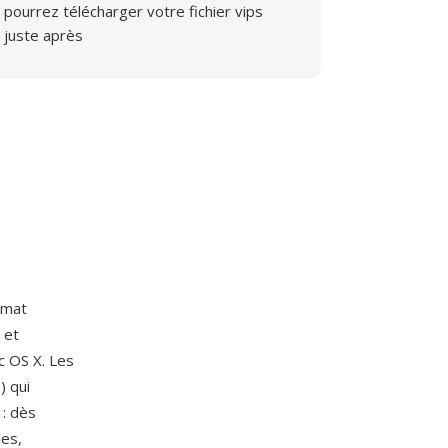
pourrez télécharger votre fichier vips
juste après
rmat
 et
c OS X. Les
) qui
 : dès
les,