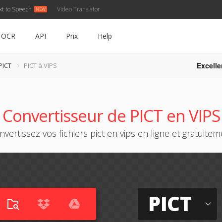
xt to Speech
Video Translator
OCR
API
Prix
Help
Excelle
PICT
PICT à VIPS
Convertisseur de PICT en VIPS
nvertissez vos fichiers pict en vips en ligne et gratuitem
PICT