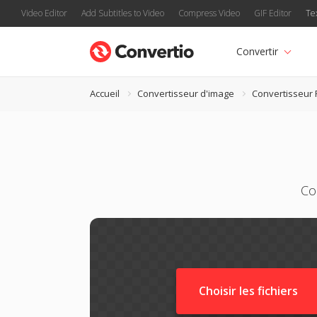
Video Editor
Add Subtitles to Video
Compress Video
GIF Editor
Te
Convertir
Accueil
Convertisseur d'image
Convertisseur 
Co
Choisir les fichiers